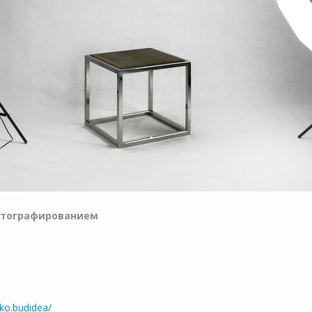
отографированием
ko.budidea/