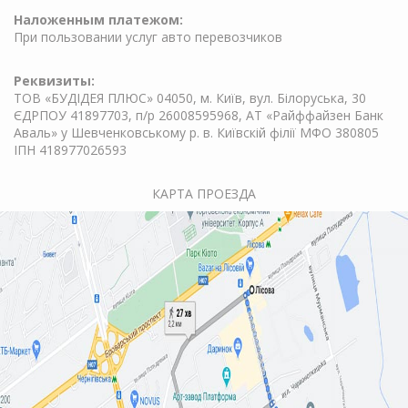
Наложенным платежом:
При пользовании услуг авто перевозчиков
Реквизиты:
ТОВ «БУДІДЕЯ ПЛЮС» 04050, м. Київ, вул. Білоруська, 30
ЄДРПОУ 41897703, п/р 26008595968, АТ «Райффайзен Банк
Аваль» у Шевченковському р. в. Київскій філії МФО 380805
ІПН 418977026593
КАРТА ПРОЕЗДА