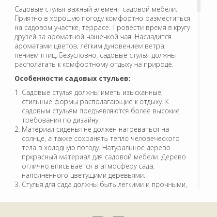
Садовые стулья важный элемент садовой мебели.
Приятно в хорошую погоду комфортно разместиться
на садовом участке, террасе. Провести время в кругу
друзей за ароматной чашечкой чая. Насладится
ароматами цветов, лёгким дуновением ветра,
пением птиц. Безусловно, садовые стулья должны
располагать к комфортному отдыху на природе.
Особенности садовых стульев:
Садовые стулья должны иметь изысканные,
стильные формы располагающие к отдыху. К
садовым стульям предъявляются более высокие
требования по дизайну.
Материал сиденья не должен нагреваться на
солнце, а также сохранять тепло человеческого
тела в холодную погоду. Натуральное дерево
пркрасный материал для садовой мебели. Дерево
отлично вписывается в атмосферу сада,
наполненного цветущими деревьями.
Стулья для сада должны быть лёгкими и прочными,
чтобы их было легко переносить к месту отдыха
Атмосферные осадки, солнце, мороз не должны
портить внешний вид стульев. Металл и дерево