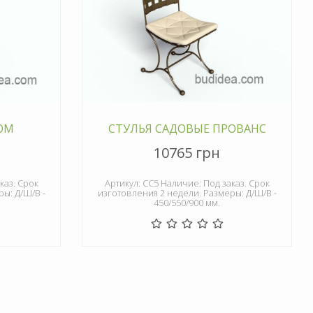
ОМ
СТУЛЬЯ САДОВЫЕ ПРОВАНС
10765 грн
каз. Срок
Артикул: СС5 Наличие: Под заказ. Срок
ы: Д/Ш/В -
изготовления 2 недели. Размеры: Д/Ш/В -
450/550/900 мм.