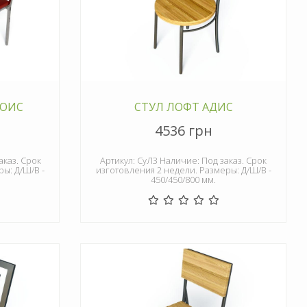
ЛОИС
СТУЛ ЛОФТ АДИС
4536 грн
аказ. Срок
Артикул: СуЛ3 Наличие: Под заказ. Срок
ы: Д/Ш/В -
изготовления 2 недели. Размеры: Д/Ш/В -
450/450/800 мм.