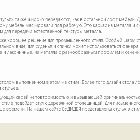
стульях также широко передаются, как в остальной лофт мебели. 
у мебель маскировали под рабочую. Это каркас из металла и си
м для передачи естественной текстуры металла.
кже хорошее решение для промышленного стиля. Особый шарм сту
ельном виде, для сиденья и спинки может использоваться фанера
е и лаконичные, из металла с разнообразным профилем и сечени
со столом выполненном в этом же стиле. Более того дизайн стола 
 стульев.
дующий своей неповторимостью и вызывающей оригинальностью. 
 стиле подойдёт стул с деревянной столешницей. Для письменног
 времени. На нашем сайте БУДИДЕЯ представлены стулья в стиле 