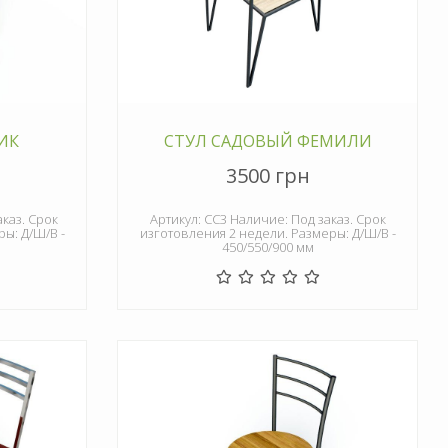
ИК
СТУЛ САДОВЫЙ ФЕМИЛИ
3500 грн
аказ. Срок
Артикул: СС3 Наличие: Под заказ. Срок
ы: Д/Ш/В -
изготовления 2 недели. Размеры: Д/Ш/В -
450/550/900 мм