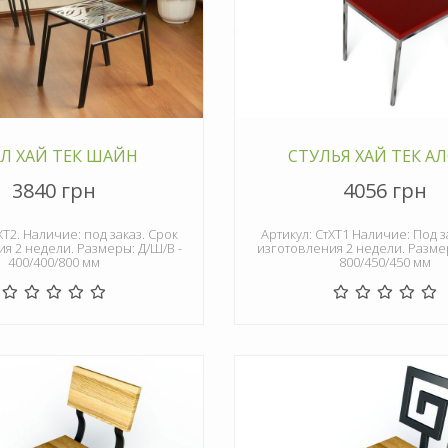
Л ХАЙ ТЕК ШАЙН
СТУЛЬЯ ХАЙ ТЕК А
3840 грн
4056 грн
ХТ2. Наличие: под заказ. Срок
Артикул: СтХТ1 Наличие: Под з
я 2 недели. Размеры: Д/Ш/В -
изготовления 2 недели. Размер
400/400/800 мм
800/450/450 мм