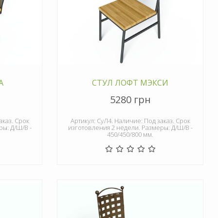
А
СТУЛ ЛОФТ МЭКСИ
5280 грн
аказ. Срок
Артикул: СуЛ4. Наличие: Под заказ. Срок
ы: Д/Ш/В -
изготовления 2 недели. Размеры: Д/Ш/В -
450/450/800 мм.