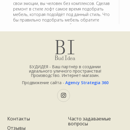
свои эмоции, вы человек без комплексов. Сделав
ремонт в стиле лофт самое время подобрать
мебель, которая подойдёт под данный стиль. Что
бы правильно подобрать мебель обратите
внимание на некоторые особенности этого
стиля.
Данный стиль любил простор, простоту и
свободу, ни каких перегородок, большие окна
без штор, стены с грубой отделкой деревянные
полы и т.д. Мебель стиля, шкаф лофт
подбирается внушительных размеров,
БУДИДЕЯ - Ваш партнёр в создании
идеального уличного пространства!
брутального вида, полки для книг из стекла,
Производство. Интернет-магазин.
стеллажи с открытыми полками. Главное не
переусердствовать ведь для стиля главное
Продвижение сайта -
Agency Strategia 360
простор и как можно больше свободного
пространства и света.
Наша компания имеет богатый опыт в
изготовлении мебели в стиле лофт. В нашем
интернет магазине есть выполненные шкафы в
Контакты
Часто задаваемые
данном стиле. Выполнены шкафы в стиле лофт
вопросы
Отзывы
по особым проектам. С мебелью лофт может