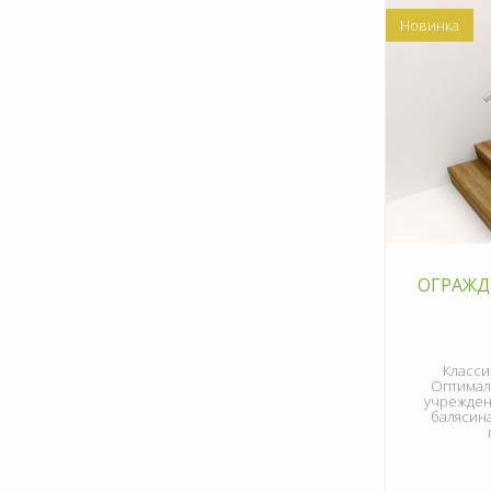
Новинка
ОГРАЖД
Класси
Оптимал
учрежден
балясина