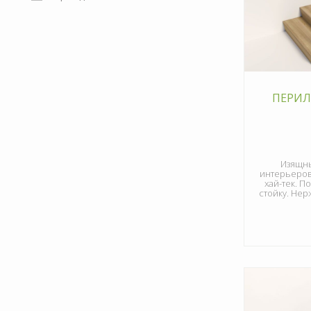
ПЕРИЛ
Изящны
интерьеров 
хай-тек. П
стойку. Не