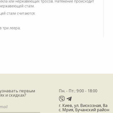
текла или нержавеющих тросов. Натяжение происходит
нержавеющей стали.
ей стали считаются:
в три леера;
 для ограждений из нержавеющей стали могут
аметров. При правильном уходе ограждения из
тали. Их популярность продиктована эффектным
нтаж на самом деле не самый простой: он требует
овать нержавейку. Но смонтировать, закрепить стойки
 узнавать первым
Пн. - Пт.: 9:00 - 18:00
ие сварочных работ в помещении с ремонтом. Этого
ях и скидках?
аргона)
не даёт искр, окалин
, шлака.
ханического воздействия в процессе монтажа.
г. Киев, ул. Вискозная, 8а
рании полировочных кругов. Но всё это делается
с. Мрия, Бучанский район
порное достоинство нержавейки это антикоррозионные