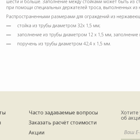
шести и больше. Заполнение между стойками может быть из с
при помощи специальных держателей троса, выполненных из 
Распространенными размерами для ограждений из нержавеющ
стойка из трубы диаметром 32х 1,5 мм;
заполнение из трубы диаметром 12 х 1,5 мм, заполнение 
поручень из трубы диаметром 42,4 х 1,5 мм.
Места креплений закрываются декоративными чашками. Трубы
использоваться квадратные и круглые, разных размеров и ди
нержавеющей стали прослужат не один десяток лет.
МОНТАЖ НЕ ДОСТАВИТ ПРОБЛЕМ ВАШЕМУ ДОМУ
Наиболее популярные перила – это перила из нержавеющей с
эстетическим видом, долговечностью, простотой монтажа. Мо
высокой квалификации исполнителей, умеющих варить и полир
ты
Часто задаваемые вопросы
Хотите
можно на любой лестнице. Часто заказчиков пугает проведен
об акци
можно не бояться, поскольку сварка в среде защитного газа (
ы
Заказать расчёт стоимости
Конечно ступени, особенно деревянные, надо защитить от ме
Акции
Последующая полировка требует защиты стен от пыли, при сти
аккуратно, чтобы не причинить владельцам неудобства. Бесс