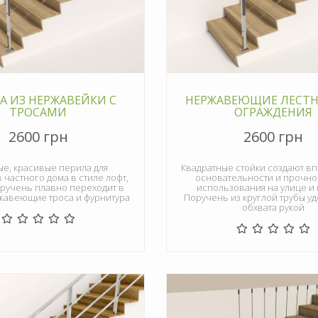
А ИЗ НЕРЖАВЕЙКИ С
НЕРЖАВЕЮЩИЕ ЛЕСТ
ТРОСАМИ
ОГРАЖДЕНИЯ
2600 грн
2600 грн
е, красивые перила для
Квадратные стойки создают в
частного дома в стиле лофт,
основательности и прочнос
оручень плавно переходит в
использования на улице и 
ржавеющие троса и фурнитура
Поручень из круглой трубы у
обхвата рукой