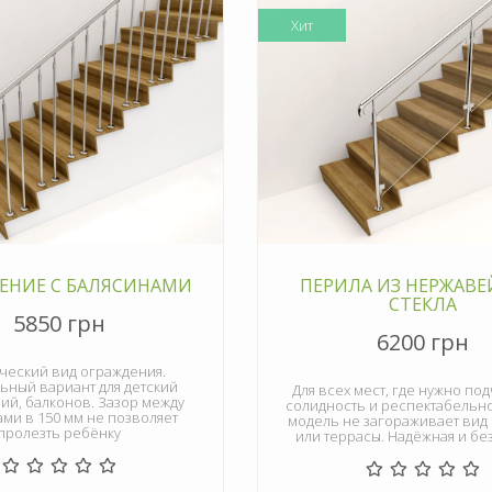
Хит
ЕНИЕ С БАЛЯСИНАМИ
ПЕРИЛА ИЗ НЕРЖАВЕ
СТЕКЛА
5850 грн
6200 грн
ческий вид ограждения.
ьный вариант для детский
Для всех мест, где нужно по
ий, балконов. Зазор между
солидность и респектабельно
ми в 150 мм не позволяет
модель не загораживает вид 
пролезть ребёнку
или террасы. Надёжная и бе