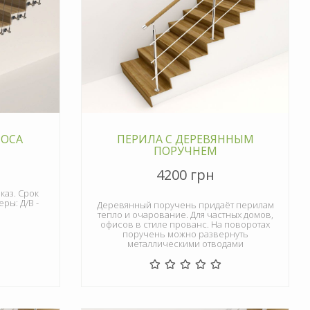
РОСА
ПЕРИЛА С ДЕРЕВЯННЫМ
ПОРУЧНЕМ
4200 грн
каз. Срок
ры: Д/В -
Деревянный поручень придаёт перилам
тепло и очарование. Для частных домов,
офисов в стиле прованс. На поворотах
поручень можно развернуть
металлическими отводами