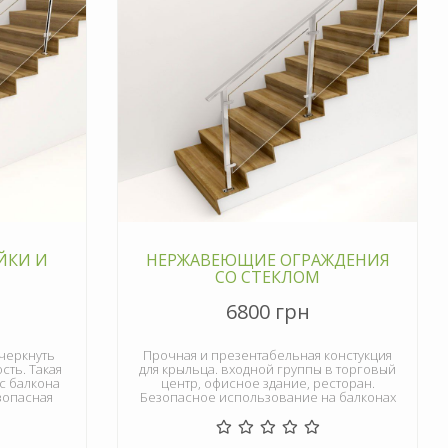
ЙКИ И
НЕРЖАВЕЮЩИЕ ОГРАЖДЕНИЯ
СО СТЕКЛОМ
6800 грн
дчеркнуть
Прочная и презентабельная констукция
сть. Такая
для крыльца. входной группы в торговый
с балкона
центр, офисное здание, ресторан.
зопасная
Безопасное использование на балконах