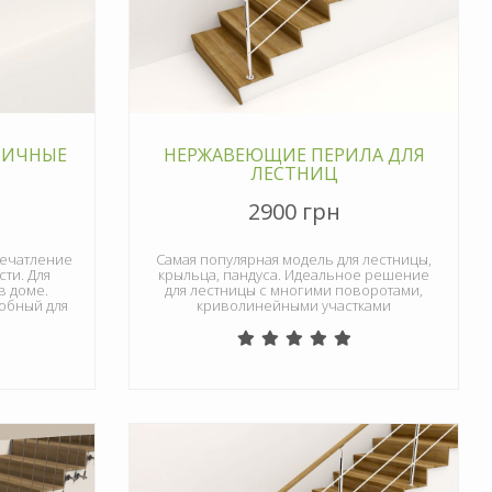
НИЧНЫЕ
НЕРЖАВЕЮЩИЕ ПЕРИЛА ДЛЯ
ЛЕСТНИЦ
2900 грн
печатление
Самая популярная модель для лестницы,
ти. Для
крыльца, пандуса. Идеальное решение
в доме.
для лестницы с многими поворотами,
добный для
криволинейными участками