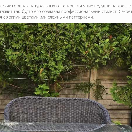
еских горшках натуральных оттенков, льняные подушки на кресле
ыглядит так, будто его создавал профессиональный стилист. Секр
уя с яркими цветами или сложными паттернами.