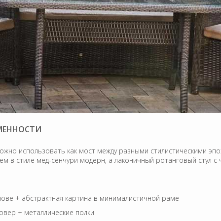
ЕМЕННОСТИ
жно использовать как мост между разными стилистическими эпох
 в стиле мед-сенчури модерн, а лаконичный ротанговый стул с 
нове + абстрактная картина в минималистичной раме
овер + металлические полки