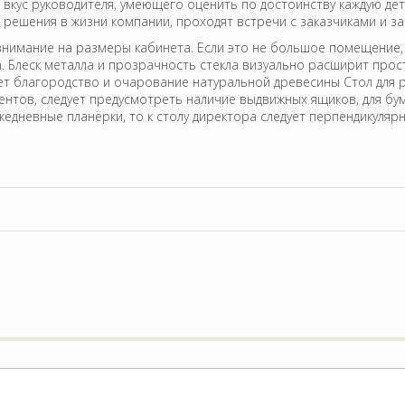
кус руководителя, умеющего оценить по достоинству каждую дета
решения в жизни компании, проходят встречи с заказчиками и за
внимание на размеры кабинета. Если это не большое помещение,
. Блеск металла и прозрачность стекла визуально расширит прос
ет благородство и очарование натуральной древесины Стол для 
тов, следует предусмотреть наличие выдвижных ящиков, для бум
едневные планёрки, то к столу директора следует перпендикуляр