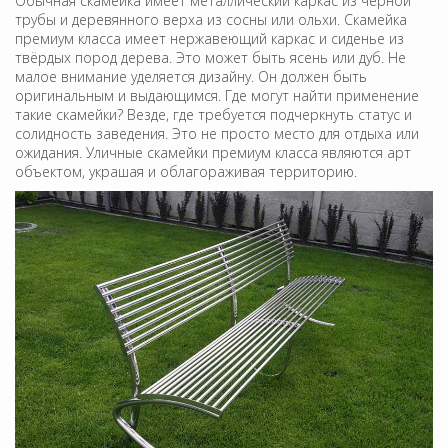
Обычная скамейка имеет металлический каркас из черной
трубы и деревянного верха из сосны или ольхи. Скамейка
премиум класса имеет нержавеющий каркас и сиденье из
твёрдых пород дерева. Это может быть ясень или дуб. Не
малое внимание уделяется дизайну. Он должен быть
оригинальным и выдающимся. Где могут найти применение
такие скамейки? Везде, где требуется подчеркнуть статус и
солидность заведения. Это не просто место для отдыха или
ожидания. Уличные скамейки премиум класса являются арт
объектом, украшая и облагораживая территорию.