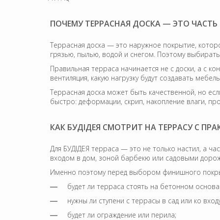
ПОЧЕМУ ТЕРРАСНАЯ ДОСКА — ЭТО ЧАСТЬ
Террасная доска — это наружное покрытие, которо
грязью, пылью, водой и снегом. Поэтому выбирать
Правильная терраса начинается не с доски, а с кон
вентиляция, какую нагрузку будут создавать мебель,
Террасная доска может быть качественной, но ес
быстро: деформации, скрип, накопление влаги, пр
КАК БУДІДЕЯ СМОТРИТ НА ТЕРРАСУ С ПР
Для БУДІДЕЯ терраса — это не только настил, а ча
входом в дом, зоной барбекю или садовыми доро
Именно поэтому перед выбором финишного покрыт
будет ли терраса стоять на бетонном основан
нужны ли ступени с террасы в сад или ко входу
будет ли ограждение или перила;