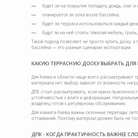
будет ли на покрытие попадать дождь, снег и
планируется ли зона возле бассейна;
будет ли терраса использоваться каждый день
будут ли на ней стоять тяжелая мебель, грил
Такой подход позволяет не просто купить доску, 
бассейна — это разные сценарии эксплуатации.
КАКУЮ ТЕРРАСНУЮ ДОСКУ ВЫБРАТЬ ДЛЯ 
Для Киева и области чаще всего рассматривают т
материала нет: выбор зависит от влажности, нагру
ДПК стоит рассматривать, если нужна практичност
устойчивостью к влаге и деформации. Натуральную
владелец готов к регулярному обслуживанию.
Для климата Киева важны сезонные перепады: лет
оттаивания. Поэтому материал должен быть не тол
ДПК - КОГДА ПРАКТИЧНОСТЬ ВАЖНЕЕ С