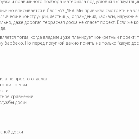
агрузки и правильного подбора материала под условия эксплуатаци
анично вписывается в блог БУДІДЕЯ. Мы привыкли смотреть на эл
таллические конструкции, лестницы, ограждения, каркасы, наруж
льно, даже дорогая террасная доска не спасет проект. Если же к
де.
ляется тогда, когда владелец уже планирует конкретный проект: т
 барбекю. Но перед покупкой важно понять не только “какую доску 
и, а не просто отделка
 точки зрения
асти
стное сравнение
службы доски
асной доски