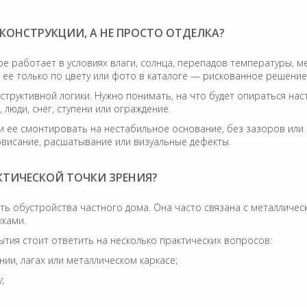
 КОНСТРУКЦИИ, А НЕ ПРОСТО ОТДЕЛКА?
е работает в условиях влаги, солнца, перепадов температуры, ме
 ее только по цвету или фото в каталоге — рискованное решение
структивной логики. Нужно понимать, на что будет опираться насти
 люди, снег, ступени или ограждение.
ли ее смонтировать на нестабильное основание, без зазоров ил
овисание, расшатывание или визуальные дефекты.
АКТИЧЕСКОЙ ТОЧКИ ЗРЕНИЯ?
сть обустройства частного дома. Она часто связана с металличес
жками.
ия стоит ответить на несколько практических вопросов:
ии, лагах или металлическом каркасе;
;