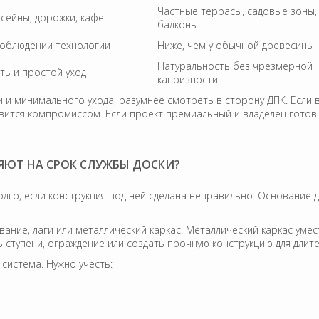
Частные террасы, садовые зоны,
сейны, дорожки, кафе
балконы
соблюдении технологии
Ниже, чем у обычной древесины
Натуральность без чрезмерной
ть и простой уход
капризности
и и минимального ухода, разумнее смотреть в сторону ДПК. Если 
ится компромиссом. Если проект премиальный и владелец готов 
ЯЮТ НА СРОК СЛУЖБЫ ДОСКИ?
олго, если конструкция под ней сделана неправильно. Основание
ание, лаги или металлический каркас. Металлический каркас умес
 ступени, ограждение или создать прочную конструкцию для длит
система. Нужно учесть: