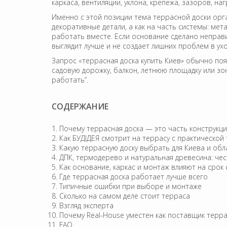
каркаса, вентиляции, уклона, крепежа, зазоров, н
Именно с этой позиции тема террасной доски орг
декоративные детали, а как на часть системы: ме
работать вместе. Если основание сделано неправи
выглядит лучше и не создает лишних проблем в ухо
Запрос «террасная доска купить Киев» обычно появ
садовую дорожку, балкон, летнюю площадку или зону
работать”.
СОДЕРЖАНИЕ
Почему террасная доска — это часть конструкци
Как БУДІДЕЯ смотрит на террасу с практической
Какую террасную доску выбрать для Киева и обл
ДПК, термодерево и натуральная древесина: че
Как основание, каркас и монтаж влияют на срок 
Где террасная доска работает лучше всего
Типичные ошибки при выборе и монтаже
Сколько на самом деле стоит терраса
Взгляд эксперта
Почему Real-House уместен как поставщик терр
FAQ