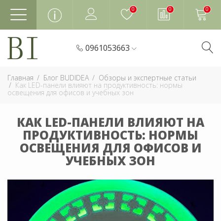
0
0
0
0961053663
Главная
Блог BUDIDEA
Обзоры и экспертные статьи
Как LED-панели влияют на продуктивность: нормы
освещения для офисов и учебных зон
КАК LED-ПАНЕЛИ ВЛИЯЮТ НА
ПРОДУКТИВНОСТЬ: НОРМЫ
ОСВЕЩЕНИЯ ДЛЯ ОФИСОВ И
УЧЕБНЫХ ЗОН