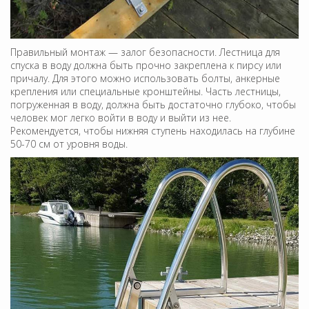
Правильный монтаж — залог безопасности. Лестница для
спуска в воду должна быть прочно закреплена к пирсу или
причалу. Для этого можно использовать болты, анкерные
крепления или специальные кронштейны. Часть лестницы,
погруженная в воду, должна быть достаточно глубоко, чтобы
человек мог легко войти в воду и выйти из нее.
Рекомендуется, чтобы нижняя ступень находилась на глубине
50-70 см от уровня воды.