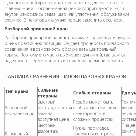
Цельносварной кран компактнее и часто дешевле, но его
главный минус - ограниченная ремонтопригодность. Если
внутри износились седла, шар или уплотнения, обслуживание
сложнее. В некоторых случаях проще заменить весь кран.
Разборной приварной кран
Разборной приварной вариант занимает промежуточную, но
очень практичную позицию. Он дает прочность приварного
соединения и возможность обслуживать центральный
корпус. Поэтому его часто выбирают для линий, где важны
надежность, герметичность и снижение времени ремонта.
ТАБЛИЦА СРАВНЕНИЯ ТИПОВ ШАРОВЫХ КРАНОВ
Сильные
Тип крана
Слабые стороны
Где у
стороны
Быстрый
Резьба может быть
Технич
Резьбовой
монтаж, простая
слабым местом, ниже
линии,
нержавеющий
замена,
санитарность в
несло
доступная цена
сложных процессах
систе
Быстрый
Пищев
Нужны прокладки,
демонтаж,
санит
Кламповый
требуется контроль