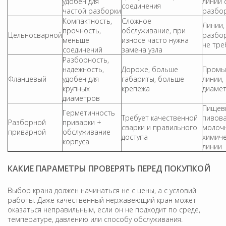
удобен для
линии 
соединения
частой разборки
разбо
Компактность,
Сложное
Линии,
прочность,
обслуживание, при
Цельносварной
разбор
меньше
износе часто нужна
не тре
соединений
замена узла
Разборность,
надежность,
Дороже, больше
Промы
Фланцевый
удобен для
габариты, больше
линии,
крупных
крепежа
диаме
диаметров
Пищев
Герметичность
Требует качественной
пивов
Разборной
приварки +
сварки и правильного
молоч
приварной
обслуживание
доступа
химиче
корпуса
линии
КАКИЕ ПАРАМЕТРЫ ПРОВЕРЯТЬ ПЕРЕД ПОКУПКОЙ
Выбор крана должен начинаться не с цены, а с условий
работы. Даже качественный нержавеющий кран может
оказаться неправильным, если он не подходит по среде,
температуре, давлению или способу обслуживания.