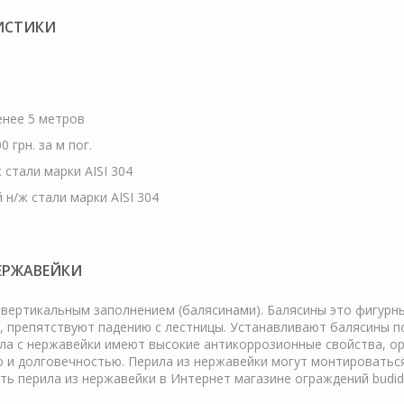
РИСТИКИ
менее 5 метров
 грн. за м пог.
 стали марки AISI 304
 н/ж стали марки AISI 304
ЕРЖАВЕЙКИ
вертикальным заполнением (балясинами). Балясины это фигурн
препятствуют падению с лестницы. Устанавливают балясины по 
рила с нержавейки имеют высокие антикоррозионные свойства, о
и долговечностью. Перила из нержавейки могут монтироваться н
пить перила из нержавейки в Интернет магазине ограждений bu