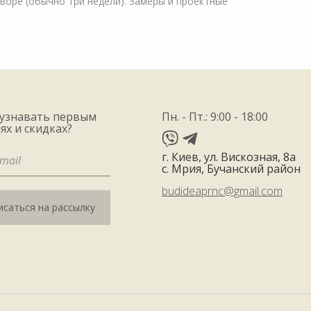
оворе (обычно три недели). Замеры и проектные
 узнавать первым
Пн. - Пт.: 9:00 - 18:00
ях и скидках?
г. Киев, ул. Вискозная, 8а
с. Мрия, Бучанский район
budideaprnc@gmail.com
саться на рассылку