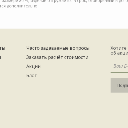
 размере 80 %, изделие отгружается в срок, оговоренный в дог
тся дополнительно
ты
Часто задаваемые вопросы
Хотите
об акци
ы
Заказать расчёт стоимости
Акции
Блог
Подпи