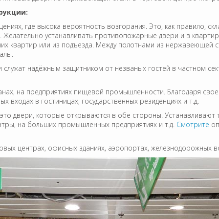
рукции:
иях, где высока вероятность возгорания. Это, как правило, скл
д. Желательно устанавливать противопожарные двери и в кварти
дних квартир или из подъезда. Между полотнами из нержавеющей
алы.
служат надёжным защитником от незваных гостей в частном секто
анах, на предприятиях пищевой промышленности. Благодаря свое
 входах в гостиницах, государственных резиденциях и т.д.
это двери, которые открываются в обе стороны. Устанавливают т
нтры, на больших промышленных предприятиях и т.д.
Смотрите
оп
овых центрах, офисных зданиях, аэропортах, железнодорожных вок