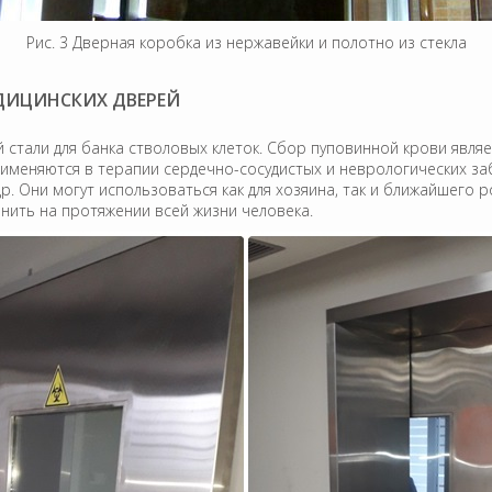
Рис. 3 Дверная коробка из нержавейки и полотно из стекла
ДИЦИНСКИХ ДВЕРЕЙ
стали для банка стволовых клеток. Сбор пуповинной крови явля
рименяются в терапии сердечно-сосудистых и неврологических з
р. Они могут использоваться как для хозяина, так и ближайшего 
анить на протяжении всей жизни человека.