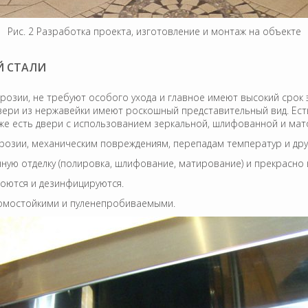
Рис. 2 Разработка проекта, изготовление и монтаж на объекте
Й СТАЛИ
озии, не требуют особого ухода и главное имеют высокий срок эк
Двери из нержавейки имеют роскошный представительный вид. Е
ак же есть двери с использованием зеркальной, шлифованной и ма
ррозии, механическим повреждениям, перепадам температур и др
чную отделку (полировка, шлифование, матирование) и прекрасно
моются и дезинфицируются.
ломостойкими и пуленепробиваемыми.