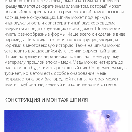
можно встретить в частных домах и коттеджах. Шпиль на
крышу является декоративным элементом, который может
обычный дом превратить в средневековый замок, вызывая
восхищение окружающих. Шпиль может подчеркнуть
индивидуальность и аристократичный вкус хозяев дома,
выделиться среди окружающих серых домов. Шпиль может
иметь разнообразные формы. Чаще всего он сделан в виде
пирамиды. Пирамида это прочная конструкция, уходящая
корнями в многовековую историю. Также на шпили можно
установить вращающийся флюгер или фирменный знак.
Шпиль на крышу из нержавейки пришёл на смену другому
материалу прошлой эпохи - меди. Медь можно натирать до
блеска и она будет иметь роскошный вид. Со временем медь
тускнеет, но в этом есть особое очарование: медь
покрывается слоем благородной патины, которая может
иметь голубоватый, зеленый или коричневатый оттенок.
КОНСТРУКЦИЯ И МОНТАЖ ШПИЛЯ