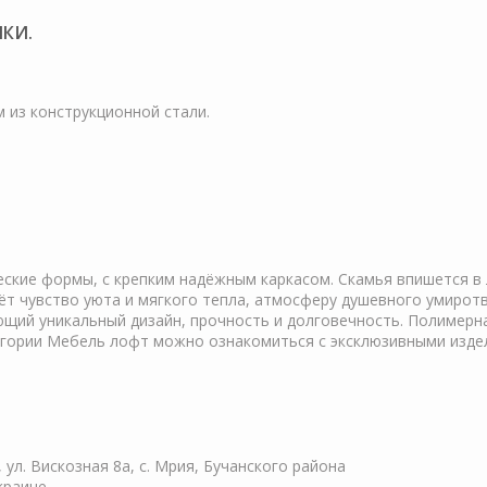
КИ.
м из конструкционной стали.
ские формы, с крепким надёжным каркасом. Скамья впишется в
ёт чувство уюта и мягкого тепла, атмосферу душевного умиротв
щий уникальный дизайн, прочность и долговечность. Полимерна
тегории Мебель лофт можно ознакомиться с эксклюзивными изде
, ул. Вискозная 8а, с. Мрия, Бучанского района
краине