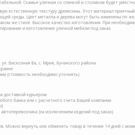
бельной. Cкамья уличная со спинкой и столиком будет уместна
ивую естественную текстуру древесины. Этот материал приятны
щей среды. Цвет металла и дерева могут быть изменены по жел
таком же стиле. Высокое качество изготовления. При необходи
ирование и изготовление уличной мебели под заказ
, ул. Вискозная 8а, с. Мрия, Бучанского района
краине
нии (стоимость необходимо уточнять)
ли доставкой курьером
любого банка или с расчетного счета Вашей компании
rd
автоперевозчика (за исключением изделий под заказ)
ев. Можно вернуть или обменять товар в течение 14 дней с мом