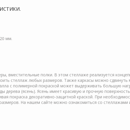
РИСТИКИ.
20 мм.
ы, вместительные полки. В этом стеллаже реализуется концеп
оить стеллаж любых размеров. Также каркасы можно сдвинуть м
талла с полимерной покраской может выдерживать большую нагр
ы дерева (ясень). Ясень имеет красивую и прочную поверхност
асивая покраска декоративно-защитной краской. При необходим
 размеров. На нашем сайте можно ознакомиться со стеллажами и