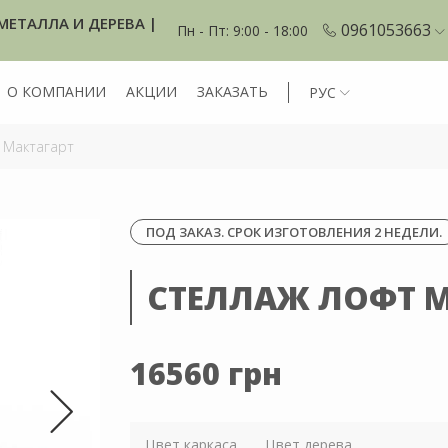
МЕТАЛЛА И ДЕРЕВА |
0961053663
Пн - Пт: 9:00 - 18:00
О КОМПАНИИ
АКЦИИ
ЗАКАЗАТЬ
РУС
 Мактагарт
ПОД ЗАКАЗ. СРОК ИЗГОТОВЛЕНИЯ 2 НЕДЕЛИ.
СТЕЛЛАЖ ЛОФТ М
16560 грн
Цвет каркаса
Цвет дерева