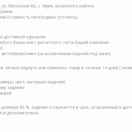
, ул. Вискозная 8а, с. Мрия, Бучанского района
краине
нии (стоимость необходимо уточнять)
ли доставкой курьером
любого банка или с расчетного счета Вашей компании
rd
автоперевозчика (за исключением изделий под заказ)
ев. Можно вернуть или обменять товар в течение 14 дней с мом
змеры, цвет, материал изделия)
кому заданию
зацией
 размере 80 %, изделие отгружается в срок, оговоренный в дог
тся дополнительно