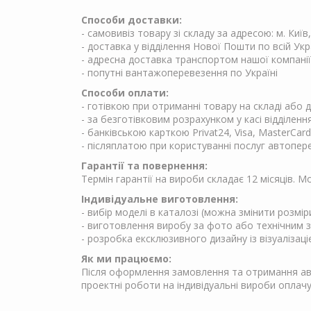
Способи доставки:
- самовивіз товару зі складу за адресою: м. Київ
- доставка у відділення Нової Пошти по всій Укр
- адресна доставка транспортом нашої компанії
- попутні вантажоперевезення по Україні
Способи оплати:
- готівкою при отриманні товару на складі або
- за безготівковим розрахунком у касі відділен
- банківською карткою Privat24, Visa, MasterCard
- післяплатою при користуванні послуг автопер
Гарантії та повернення:
Термін гарантії на вироби складає 12 місяців. 
Індивідуальне виготовлення:
- вибір моделі в каталозі (можна змінити розмір
- виготовлення виробу за фото або технічним 
- розробка ексклюзивного дизайну із візуалізаці
Як ми працюємо:
Після оформлення замовлення та отримання аван
проектні роботи на індивідуальні вироби опла