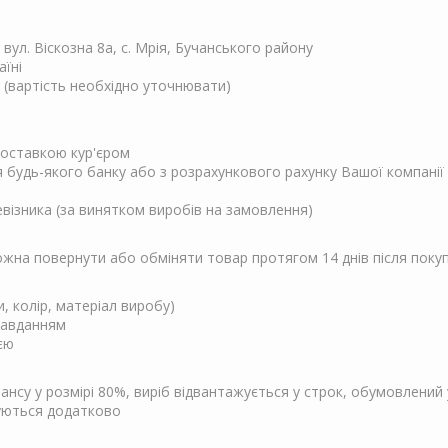
, вул. Віскозна 8а, с. Мрія, Бучанського району
аїні
 (вартість необхідно уточнювати)
 доставкою кур'єром
ня будь-якого банку або з розрахункового рахунку Вашої компанії
евізника (за винятком виробів на замовлення)
Можна повернути або обміняти товар протягом 14 днів після поку
и, колір, матеріал виробу)
завданням
єю
су у розмірі 80%, виріб відвантажується у строк, обумовлений у
чуються додатково