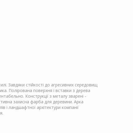
лі. Завдяки стійкості до агресивних середовищ
ка. Полірована поверхня і вставки з дерева
нтабельно. Конструкції з металу зварені -
ктивна захисна фарба для деревини. Арка
лів і ландшафтної архітектури компанії
я.