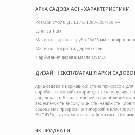
АРКА САДОВА АС1 - ХАРАКТЕРИСТИКИ.
Розміри стола: Д / Ш / В 1200/600/750 мм.
Ціна: за 1 шт.
Матеріал каркаса: труба 25х25 мм з полірованої 
Матеріал покриття: дерево ясен.
Фарбування дерева: масло OSMO.
ДИЗАЙН І ЕКСПЛУАТАЦІЯ АРКИ САДОВОЇ
Арка садова з нержавійки стане прикрасою для 
вироби з нержавійки користуються популярністю
арці додасть більш стильний і привабливий вигл
забезпечують високу міцність, надійність і до
садова має прекрасні антикорозійні властивості
BUDIDEA, також можна ознайомитись з іншими
ЯК ПРИДБАТИ