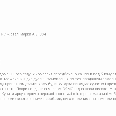
н / ж сталі марки AISI 304.
.
домашнього саду. У комплект передбачено кашпо в подібному сти
. Можливі й індивідуальні замовлення по тех. завданням замовни
яд приватному заміському будинку. Арка виглядає сучасно і презе
вговічність. Покриття дерева маслом OSMO в два шари високоефе
. Купити арку садову з нержавіючої сталі в Інтернет магазині меб
 нашими ексклюзивними виробами, виготовленими на замовленн