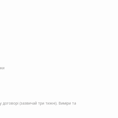
пки
 договорі (зазвичай три тижні). Виміри та