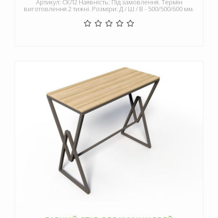
Артикул: СКЛ2 Наявність: Під замовлення. Термін
виготовлення 2 тижні. Розміри: Д / Ш / В - 500/500/600 мм.