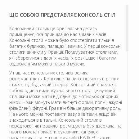
ЩО СОБОЮ ПРЕДСТАВЛЯЄ КОНСОЛЬ СТІЛ
Консольний столик це оригінальна деталь
приміщення, яка прийшла до нас з давніх часів.
Консольні столи можна було спостерігати тільки в
багатих будинках, палацах і замках. У перші консольні
столики виникли у Франції. Помилуватися столиками,
які збереглися з давніх часів, їх розкішшю і багатим
оздобленням можна тільки в музеях.
У наш час консольних столиків велика
різноманітність. Консоль стіл виготовляють в різних
стилях, під будь-який інтерєр. Консольний стіл являє
собою один з видів журнального столу. Це вузький
стіл, який може мати від однієї до чотирьох опорних
ніжок. Ніжки можуть мати вигнуті форми, прямі, ажурні
(різьблені), фігурні. Грає він більше декоративну роль.
На нього можна поставити вазу з квітами, якщо він
знаходиться в вітальні. Консольний столик в
передпокої, як правило, розміщують біля дзеркала, на
нього можна покласти рукавички, капелюх,
парасолька і т.д. На нашому сайті БУДІДЕЯ також