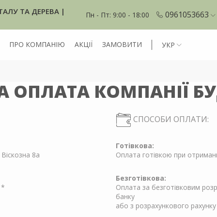
ТАЛУ ТА ДЕРЕВА |
0961053663
Пн - Пт: 9:00 - 18:00
ПРО КОМПАНІЮ
АКЦІЇ
ЗАМОВИТИ
УКР
А ОПЛАТА КОМПАНІЇ Б
СПОСОБИ ОПЛАТИ:
Готівкова:
 Віскозна 8а
Оплата готівкою при отриманн
Безготівкова:
 *
Оплата за безготівковим розр
банку
або з розрахункового рахунку