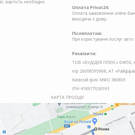
ї, вартість необхідно
Оплата Privat24:
Оплата замовлення online банк
виходячи з дому;
Післяплатою:
При користуванні послуг авто 
Реквізити:
ТОВ «БУДІДЕЯ ПЛЮС» 04050, м.
п/р 26008595968, АТ «Райффай
Київскій філії МФО 380805
ІПН 418977026593
КАРТА ПРОЇЗДУ