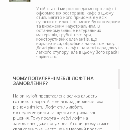
У цій статті ми розповідаємо про лофт і
оформлення ресторанів, кафе в цьому
стилі. Багато його прийомів є у всіх
сучасних стилях. Loft може бути помірним
та вираженим індустріальним. В
останньому більше натуральних
матеріалів, грубої текстури,
конструктивних елементів, що
виділяються, обробки з нальотом часу.
Деякі рішення в лофті на межі парадоксу і
легкого ступору, але в цьому його краса і
чарівність.
ЧОМУ ПОПУЛЯРНІ МЕБЛІ ЛОФТ НА
ЗАМОВЛЕННЯ?
На ринку loft представлена велика кількість
готових товарів. Але не всіх задовольняє така
різноманітність. Лофт стиль любить
експериментувати та шукати нетривіальні
рішення. Тому послуга – меблі лофт на
замовлення дуже популярна. У горищному стилі є
своя специфіка. Часто це не масовий продукт,