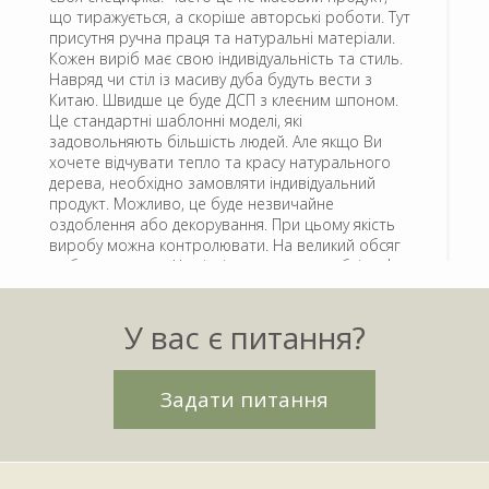
що тиражується, а скоріше авторські роботи. Тут
присутня ручна праця та натуральні матеріали.
Кожен виріб має свою індивідуальність та стиль.
Навряд чи стіл із масиву дуба будуть вести з
Китаю. Швидше це буде ДСП з клеєним шпоном.
Це стандартні шаблонні моделі, які
задовольняють більшість людей. Але якщо Ви
хочете відчувати тепло та красу натурального
дерева, необхідно замовляти індивідуальний
продукт. Можливо, це буде незвичайне
оздоблення або декорування. При цьому якість
виробу можна контролювати. На великий обсяг
роблять знижки. Це гідність купувати меблі лофт
від виробника.
Меблі традиційно виготовляли з дерева, але
У вас є питання?
сучасні технології зварювання, різання,
фарбування металу дозволяють виконувати
шедеври в меблевій індустрії. Безумовно, не
Задати питання
йдеться про товари виключно з металу.
Дивовижні та різноманітні комбінації металу з
деревом, каменем, пластиком дозволяють
творити дива.