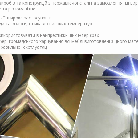
робів та конструкцій з нержавіючої сталі на замовлення. Ці вир
 та різноманітне.
ть її широке застосування:
оди та вологи, стійка до високих температур
ї використовувати в найпрестижніших інтер'єрах
фері громадського харчування всі меблі виготовлені з цього мат
правильної експлуатації