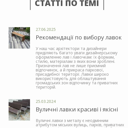
СТАТТІ ПО ТЕМІ
27.06.2025
Рекомендації по вибору лавок
У наш час архітектори та дизайнери
приділяють багато уваги дизайнерському
оформленню лав і лавочкам: їх формам,
стилю, матеріалам з яких вони зроблені.
Призначення лав не лише приємний
відпочинок, а й прикраса паркової,
присадибної території. Лавки широко
використовують для облаштування
громадських зон відпочинку та приватних
територій.
25.03.2024
Вуличні лавки красиві і якісні
Вуличні лавки з металу є неодмінним
атрибутом міських вулиць, парків, приватних