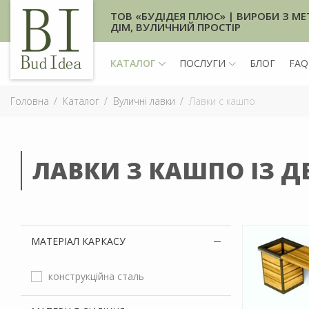
ТОВ «БУДІДЕЯ ПЛЮС» | ВИРОБИ З МЕ
ДІМ, ВУЛИЧНИЙ ПРОСТІР
КАТАЛОГ
ПОСЛУГИ
БЛОГ
FAQ
Головна
Каталог
Вуличні лавки
Лавки с кашпо
ЛАВКИ З КАШПО ІЗ ДЕ
МАТЕРІАЛ КАРКАСУ
конструкційна сталь