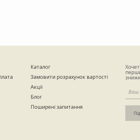
Каталог
Хочет
перши
плата
Замовити розрахунок вартості
знижк
Акції
Блог
Поширені запитання
Пі