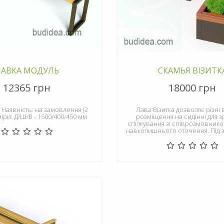
ЛАВКА МОДУЛЬ
СКАМЬЯ ВІЗИТК
12365 грн
18000 грн
7 Наявність: на замовлення (2
Лава Візитка дозволяє різні 
міри: Д/Ш/В - 1500/400/450 мм
розміщення на сидінні для з
спілкування зі співрозмовнико
навколишнього оточення. Під 