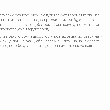
вітковим оазисом. Можна сидіти і вдихати аромат квітів. Все
інність лавочки з кашпо, як прикраса ділянки, буде значно
з кашпо. Переважно, щоб форма була прямокутної. Матеріал
використовуємо твердих порід.
и з одного боку, з двох сторін, розташовуватися ззаду, мати
 вище сидіння лавки, або навпаки знизити. На нашому сайті
м з одного боку кашпо. Із задоволенням виконаємо ваш