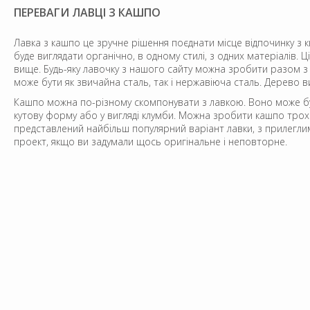
ПЕРЕВАГИ ЛАВЦІ З КАШПО
Лавка з кашпо це зручне рішення поєднати місце відпочинку з к
буде виглядати органічно, в одному стилі, з одних матеріалів. Ц
вище. Будь-яку лавочку з нашого сайту можна зробити разом 
може бути як звичайна сталь, так і нержавіюча сталь. Дерево 
Кашпо можна по-різному скомпонувати з лавкою. Воно може бут
кутову форму або у вигляді клумби. Можна зробити кашпо трохи
представлений найбільш популярний варіант лавки, з прилегли
проект, якщо ви задумали щось оригінальне і неповторне.