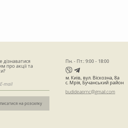
е дізнаватися
Пн. - Пт.: 9:00 - 18:00
м про акції та
и?
м. Київ, вул. Віскозна, 8а
с. Мрія, Бучанський район
budideaprnc@gmail.com
дписатися на розсилку