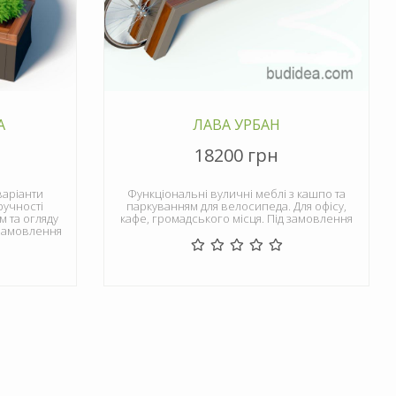
А
ЛАВА УРБАН
18200 грн
варіанти
Функціональні вуличні меблі з кашпо та
ручності
паркуванням для велосипеда. Для офісу,
м та огляду
кафе, громадського місця. Під замовлення
замовлення