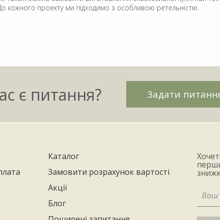
. До кожного проекту ми підходимо з особливою ретельністю.
ас є питання?
Задати питанн
Каталог
Хочет
перши
плата
Замовити розрахунок вартості
знижк
Акції
Блог
Поширені запитання