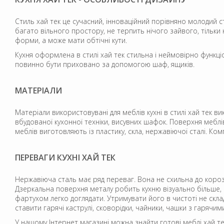
Стиль хай тек це сучасний, інноваційний порівняно молодий 
багато вільного простору, не терпить нічого зайвого, тільки 
форми, а може мати обтічні кути.
Кухня оформлена в стилі хай тек стильна і неймовірно функціо
повинно бути приховано за допомогою шаф, ящиків.
МАТЕРІАЛИ
Матеріали використовувані для меблів кухні в стилі хай тек ви
вбудованої кухонної техніки, висувних шафок. Поверхня меб
меблів виготовляють із пластику, скла, нержавіючої сталі. Ко
ПЕРЕВАГИ КУХНІ ХАЙ ТЕК
Нержавіюча сталь має ряд переваг. Вона не схильна до корозії
Дзеркальна поверхня металу робить кухню візуально більше, с
фартухом легко доглядати. Утримувати його в чистоті не скл
ставити гарячі каструлі, сковорідки, чайники, чашки з гарячи
У нашому Інтернет магазині можна знайти готові меблі хай те