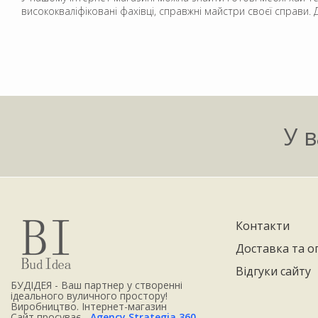
висококваліфіковані фахівці, справжні майстри своєї справи
У в
Контакти
Доставка та о
Відгуки сайту
БУДІДЕЯ - Ваш партнер у створенні
ідеального вуличного простору!
Виробництво. Інтернет-магазин
Сайт просуває -
Agency Strategia 360