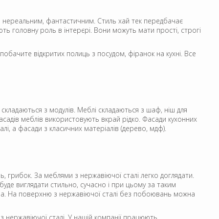
но нереальним, фантастичним. Стиль хай тек передбачає
ють головну роль в інтерєрі. Вони можуть мати прості, строгі
побачите відкритих полиць з посудом, фіранок на кухні. Все
о складаються з модулів. Меблі складаються з шаф, ніш для
садів меблів використовують вкрай рідко. Фасади кухонних
лі, а фасади з класичних матеріалів (дерево, мдф).
ь, грибок. За меблями з нержавіючої сталі легко доглядати.
буде виглядати стильно, сучасно і при цьому за таким
чна. На поверхню з нержавіючої сталі без побоювань можна
з нержавіючої сталі. У нашій компанії працюють