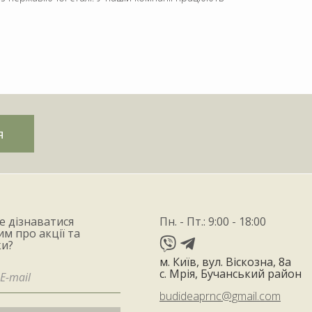
я
е дізнаватися
Пн. - Пт.: 9:00 - 18:00
м про акції та
и?
м. Київ, вул. Віскозна, 8а
с. Мрія, Бучанський район
budideaprnc@gmail.com