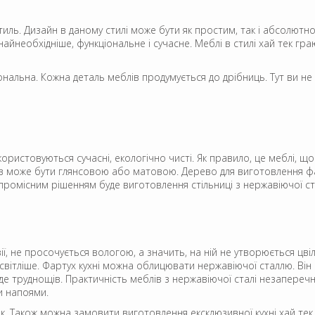
стиль. Дизайн в даному стилі може бути як простим, так і абсолют
найнеобхідніше, функціональне і сучасне. Меблі в стилі хай тек гра
нальна. Кожна деталь меблів продумується до дрібниць. Тут ви не 
користовуються сучасні, екологічно чисті. Як правило, це меблі, щ
лів може бути глянсовою або матовою. Дерево для виготовлення фа
мпромісним рішенням буде виготовлення стільниці з нержавіючої ста
, не просочується вологою, а значить, на ній не утворюється цвіл
вітліше. Фартух кухні можна облицювати нержавіючої сталлю. Він 
аде труднощів. Практичність меблів з нержавіючої сталі незапере
ми напоями.
к. Також можна замовити виготовлення ексклюзивної кухні хай тек 