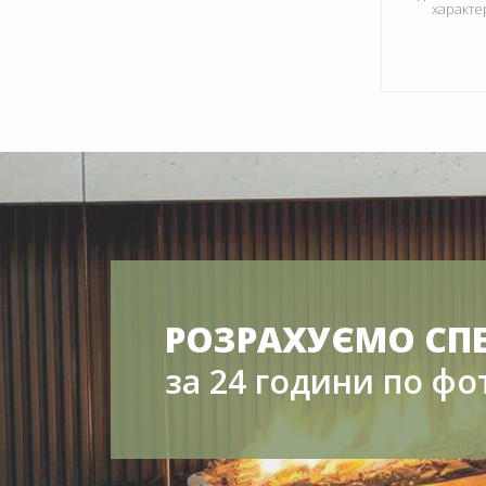
характе
РОЗРАХУЄМО СП
за 24 години по фо