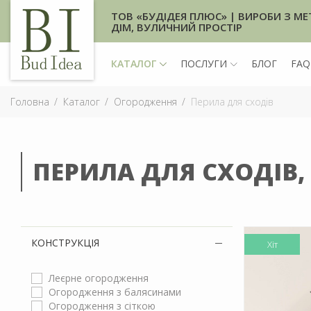
ТОВ «БУДІДЕЯ ПЛЮС» | ВИРОБИ З МЕ
ДІМ, ВУЛИЧНИЙ ПРОСТІР
КАТАЛОГ
ПОСЛУГИ
БЛОГ
FAQ
Головна
Каталог
Огородження
Перила для сходів
ПЕРИЛА ДЛЯ СХОДІВ,
КОНСТРУКЦІЯ
Хіт
Леєрне огородження
Огородження з балясинами
Огородження з сіткою