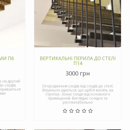
МИ П6
ВЕРТИКАЛЬНІ ПЕРИЛА ДО СТЕЛІ
П14
3000 грн
в на другий
до сходів
Огородження сходів від сходів до стелі.
закривається
Візуально здається, що щаблі висять на
ами
стропах. Зонує сходи від основного
приміщення. Виглядає солідно та
респектабельно