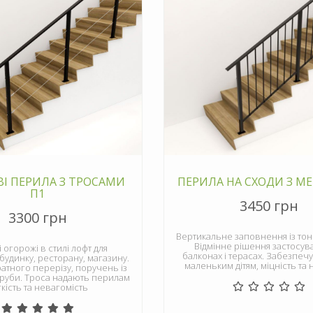
І ПЕРИЛА З ТРОСАМИ
ПЕРИЛА НА СХОДИ З МЕ
П1
3450 грн
3300 грн
Вертикальне заповнення із тонк
Відмінне рішення застосув
 огорожі в стилі лофт для
балконах і терасах. Забезпеч
будинку, ресторану, магазину.
маленьким дітям, міцність та 
ратного перерізу, поручень із
труби. Троса надають перилам
кість та невагомість