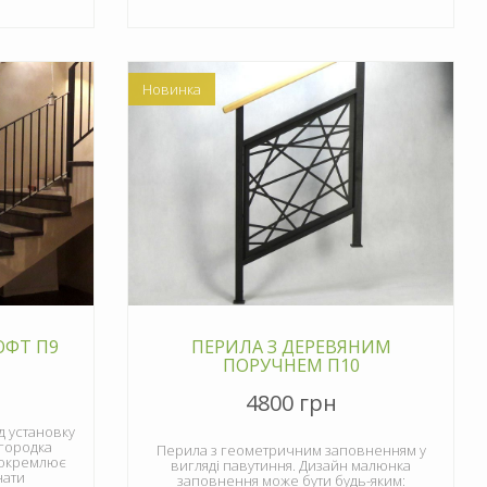
Новинка
ОФТ П9
ПЕРИЛА З ДЕРЕВЯНИМ
ПОРУЧНЕМ П10
4800 грн
ід установку
городка
Перила з геометричним заповненням у
ідокремлює
вигляді павутиння. Дизайн малюнка
нати
заповнення може бути будь-яким: