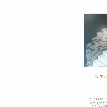
ПЕРИЛ
Комбіновані 
декоративн
для балко