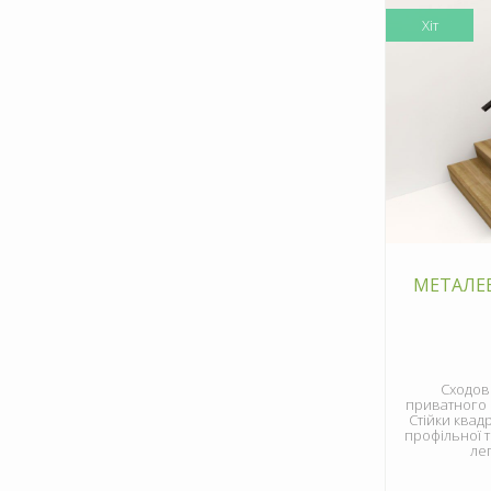
Хіт
МЕТАЛЕВ
Сходові
приватного 
Стійки квад
профільної 
лег