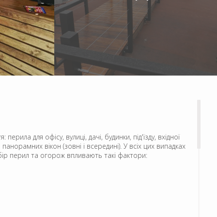
рила для офісу, вулиці, дачі, будинки, під'їзду, вхідної
і, панорамних вікон (зовні і всередині). У всіх цих випадках
бір перил та огорож впливають такі фактори: