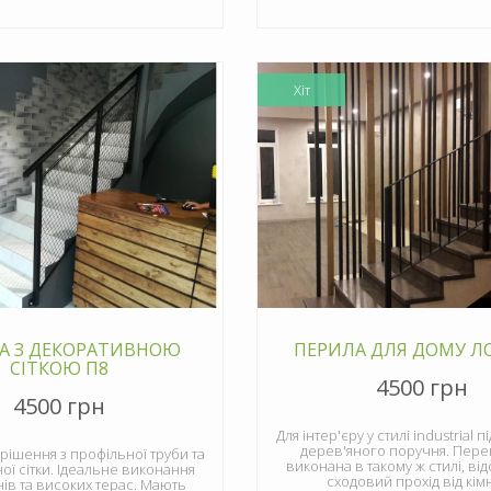
Хіт
А З ДЕКОРАТИВНОЮ
ПЕРИЛА ДЛЯ ДОМУ Л
СІТКОЮ П8
4500 грн
4500 грн
Для інтер'єру у стилі industrial п
дерев'яного поручня. Пере
рішення з профільної труби та
виконана в такому ж стилі, в
ої сітки. Ідеальне виконання
сходовий прохід від кім
нів та високих терас. Мають