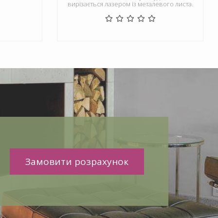
вирізається лазером із металевого листа.
Замовити розрахунок