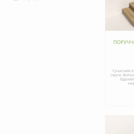
ПОРУЧЧЯ
Сучасний ек
смуги. Витон
Вдалий
не