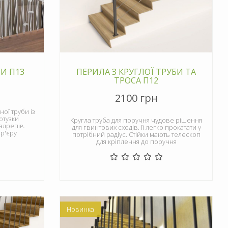
И П13
ПЕРИЛА З КРУГЛОЇ ТРУБИ ТА
ТРОСА П12
2100 грн
ої труби із
отузки
Кругла труба для поручня чудове рішення
алрепів.
для гвинтових сходів. Її легко прокатати у
р'єру
потрібний радіус. Стійки мають телескоп
для кріплення до поручня
Новинка