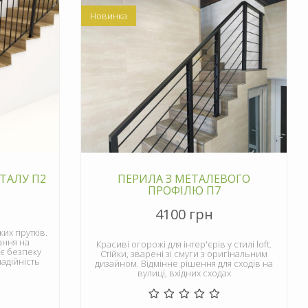
Новинка
ТАЛУ П2
ПЕРИЛА З МЕТАЛЕВОГО
ПРОФІЛЮ П7
4100 грн
их прутків.
ання на
Красиві огорожі для інтер'єрів у стилі loft.
ує безпеку
Стійки, зварені зі смуги з оригінальним
надійність
дизайном. Відмінне рішення для сходів на
вулиці, вхідних сходах