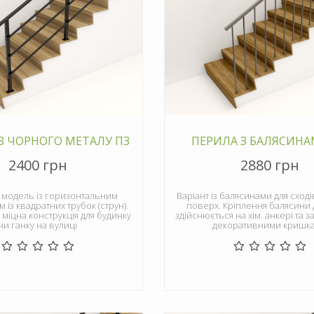
З ЧОРНОГО МЕТАЛУ П3
ПЕРИЛА З БАЛЯСИНА
2400 грн
2880 грн
 модель із горизонтальним
Варіант із балясинами для сході
із квадратних трубок (струн).
поверх. Кріплення балясини 
 міцна конструкція для будинку
здійснюється на хім. анкері та 
чи ганку на вулиці
декоративними кришк