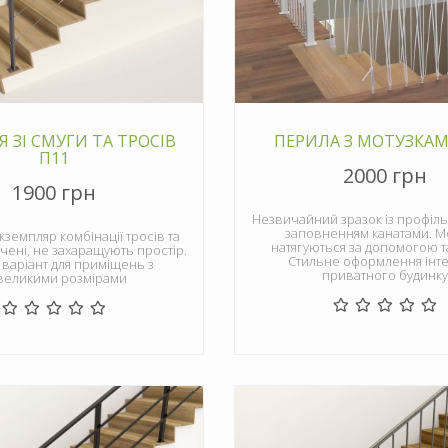
 ЗІ СМУГИ ТА ТРОСІВ
ПЕРИЛА З МОТУЗКАМ
П11
2000 грн
1900 грн
Незвичайний зразок із профільн
заповненням канатами. М
земпляр комбінації тросів та
натягуються за допомогою т
чені, не захаращують простір.
Стильне оформлення інте
 варіант для приміщень з
приватного будинку
великими розмірами