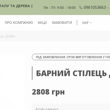
ТАЛУ ТА ДЕРЕВА |
0961053663
Пн - Пт: 9:00 - 18:00
ПРО КОМПАНІЮ
АКЦІЇ
ЗАМОВИТИ
УКР
ець Дофін
ПІД ЗАМОВЛЕННЯ. СРОК ВИГОТОВЛЕННЯ 2 ТИ
БАРНИЙ СТІЛЕЦЬ
2808 грн
Колір каркасу