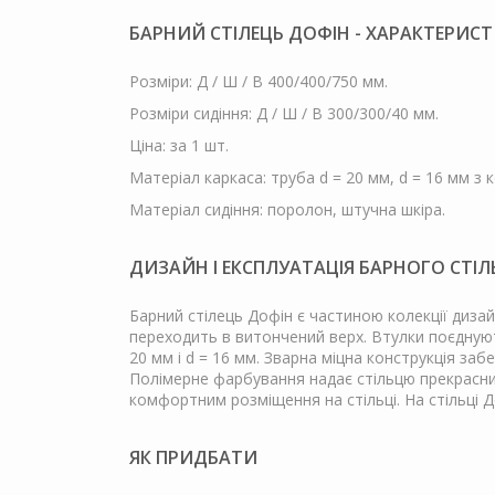
БАРНИЙ СТІЛЕЦЬ ДОФІН - ХАРАКТЕРИСТ
Розміри: Д / Ш / В 400/400/750 мм.
Розміри сидіння: Д / Ш / В 300/300/40 мм.
Ціна: за 1 шт.
Матеріал каркаса: труба d = 20 мм, d = 16 мм з к
Матеріал сидіння: поролон, штучна шкіра.
ДИЗАЙН І ЕКСПЛУАТАЦІЯ БАРНОГО СТІЛ
Барний стілець Дофін є частиною колекції дизай
переходить в витончений верх. Втулки поєднуют
20 мм і d = 16 мм. Зварна міцна конструкція заб
Полімерне фарбування надає стільцю прекрасний
комфортним розміщення на стільці. На стільці Д
ЯК ПРИДБАТИ