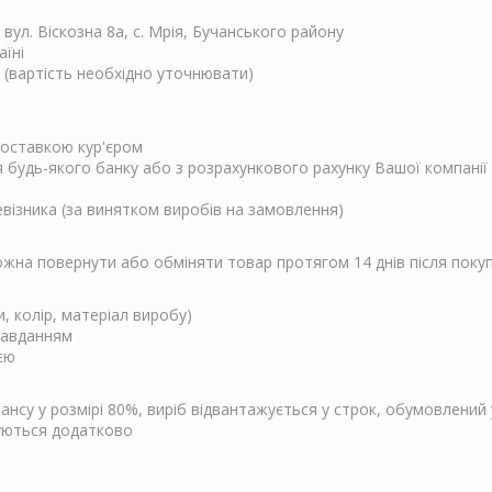
, вул. Віскозна 8а, с. Мрія, Бучанського району
аїні
 (вартість необхідно уточнювати)
 доставкою кур'єром
ня будь-якого банку або з розрахункового рахунку Вашої компанії
евізника (за винятком виробів на замовлення)
Можна повернути або обміняти товар протягом 14 днів після поку
и, колір, матеріал виробу)
завданням
єю
су у розмірі 80%, виріб відвантажується у строк, обумовлений у
чуються додатково