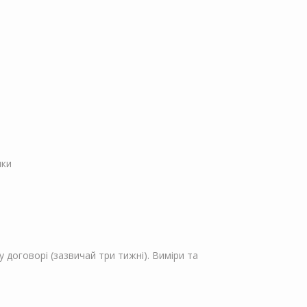
пки
 договорі (зазвичай три тижні). Виміри та