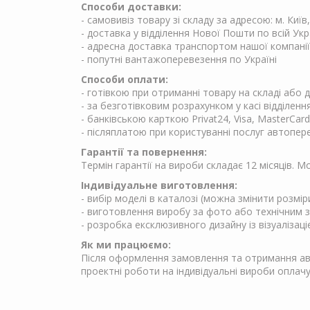
Способи доставки:
- самовивіз товару зі складу за адресою: м. Київ
- доставка у відділення Нової Пошти по всій Укр
- адресна доставка транспортом нашої компанії
- попутні вантажоперевезення по Україні
Способи оплати:
- готівкою при отриманні товару на складі або
- за безготівковим розрахунком у касі відділен
- банківською карткою Privat24, Visa, MasterCard
- післяплатою при користуванні послуг автопер
Гарантії та повернення:
Термін гарантії на вироби складає 12 місяців. 
Індивідуальне виготовлення:
- вибір моделі в каталозі (можна змінити розмір
- виготовлення виробу за фото або технічним 
- розробка ексклюзивного дизайну із візуалізаці
Як ми працюємо:
Після оформлення замовлення та отримання аван
проектні роботи на індивідуальні вироби опла