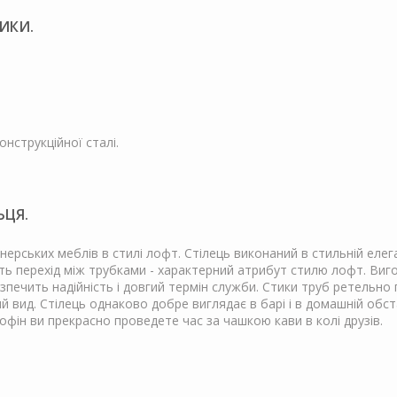
ИКИ.
онструкційної сталі.
ЬЦЯ.
нерських меблів в стилі лофт. Стілець виконаний в стильній елег
ь перехід між трубками - характерний атрибут стилю лофт. Вигот
езпечить надійність і довгий термін служби. Стики труб ретельно 
 вид. Стілець однаково добре виглядає в барі і в домашній обст
офін ви прекрасно проведете час за чашкою кави в колі друзів.