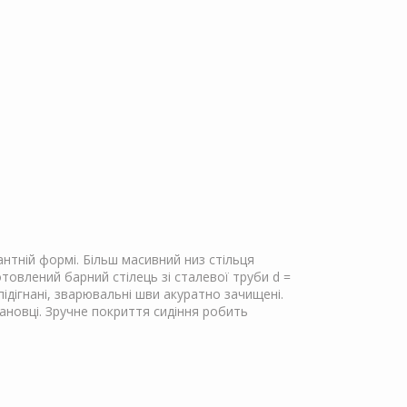
антній формі. Більш масивний низ стільця
овлений барний стілець зі сталевої труби d =
підігнані, зварювальні шви акуратно зачищені.
ановці. Зручне покриття сидіння робить