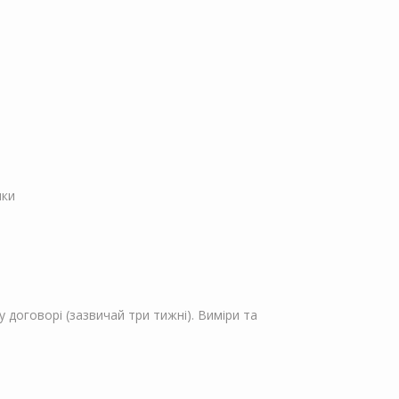
пки
 договорі (зазвичай три тижні). Виміри та