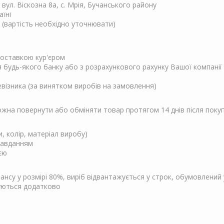
, вул. Віскозна 8а, с. Мрія, Бучанського району
аїні
 (вартість необхідно уточнювати)
 доставкою кур'єром
ня будь-якого банку або з розрахункового рахунку Вашої компанії
евізника (за винятком виробів на замовлення)
Можна повернути або обміняти товар протягом 14 днів після поку
и, колір, матеріал виробу)
завданням
єю
су у розмірі 80%, виріб відвантажується у строк, обумовлений у
чуються додатково