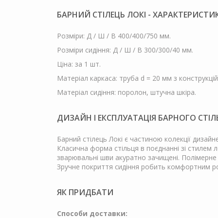
БАРНИЙ СТІЛЕЦЬ ЛОКІ - ХАРАКТЕРИСТИ
Розміри: Д / Ш / В 400/400/750 мм.
Розміри сидіння: Д / Ш / В 300/300/40 мм.
Ціна: за 1 шт.
Матеріал каркаса: труба d = 20 мм з конструкційн
Матеріал сидіння: поролон, штучна шкіра.
ДИЗАЙН І ЕКСПЛУАТАЦІЯ БАРНОГО СТІЛ
Барний стілець Локі є частиною колекції дизайн
Класична форма стільця в поєднанні зі стилем л
зварювальні шви акуратно зачищені. Полімерне 
Зручне покриття сидіння робить комфортним розм
ЯК ПРИДБАТИ
Способи доставки: