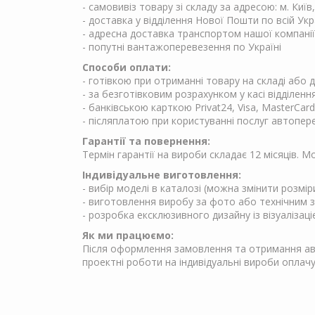
- самовивіз товару зі складу за адресою: м. Київ
- доставка у відділення Нової Пошти по всій Укр
- адресна доставка транспортом нашої компанії
- попутні вантажоперевезення по Україні
Способи оплати:
- готівкою при отриманні товару на складі або
- за безготівковим розрахунком у касі відділен
- банківською карткою Privat24, Visa, MasterCard
- післяплатою при користуванні послуг автопер
Гарантії та повернення:
Термін гарантії на вироби складає 12 місяців. 
Індивідуальне виготовлення:
- вибір моделі в каталозі (можна змінити розмір
- виготовлення виробу за фото або технічним 
- розробка ексклюзивного дизайну із візуалізаці
Як ми працюємо:
Після оформлення замовлення та отримання аван
проектні роботи на індивідуальні вироби опла