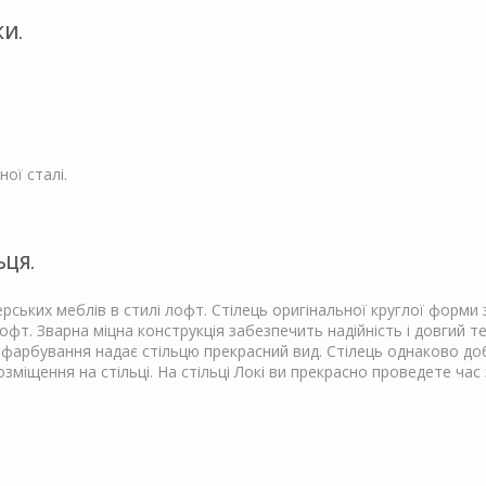
КИ.
ої сталі.
ЬЦЯ.
ерських меблів в стилі лофт. Стілець оригінальної круглої форми 
офт. Зварна міцна конструкція забезпечить надійність і довгий те
фарбування надає стільцю прекрасний вид. Стілець однаково добр
іщення на стільці. На стільці Локі ви прекрасно проведете час з