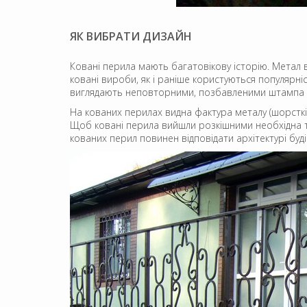
ЯК ВИБРАТИ ДИЗАЙН
Ковані перила мають багатовікову історію. Метал в
ковані вироби, як і раніше користуються популярні
виглядають неповторними, позбавленими штампа інд
На кованих перилах видна фактура металу (шорсткі
Щоб ковані перила вийшли розкішними необхідна тіс
кованих перил повинен відповідати архітектурі буд