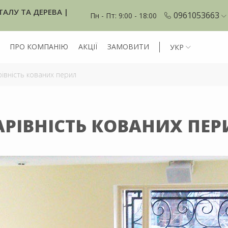
ТАЛУ ТА ДЕРЕВА |
0961053663
Пн - Пт: 9:00 - 18:00
ПРО КОМПАНІЮ
АКЦІЇ
ЗАМОВИТИ
УКР
івність кованих перил
АРІВНІСТЬ КОВАНИХ ПЕР