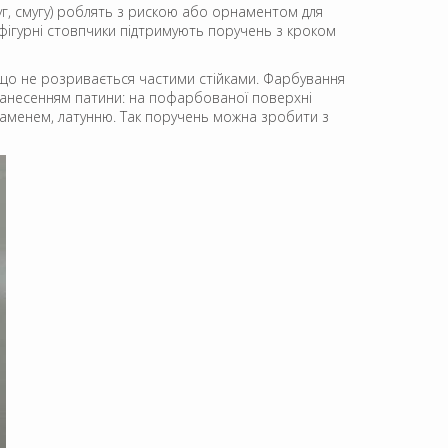
г, смугу) роблять з рискою або орнаментом для
фігурні стовпчики підтримують поручень з кроком
к, що не розривається частими стійками. Фарбування
 нанесенням патини: на пофарбованої поверхні
каменем, латунню. Так поручень можна зробити з