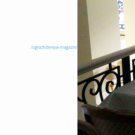
/ograzhdeniya-magazin/