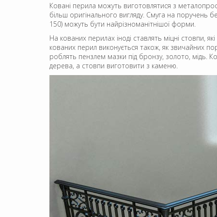
Ковані перила можуть виготовлятися з металопрофі
більш оригінального вигляду. Смуга на поручень 
150) можуть бути найрізноманітнішої форми.
На кованих перилах іноді ставлять міцні стовпи, я
кованих перил виконується також, як звичайних по
роблять пензлем мазки під бронзу, золото, мідь. 
дерева, а стовпи виготовити з каменю.