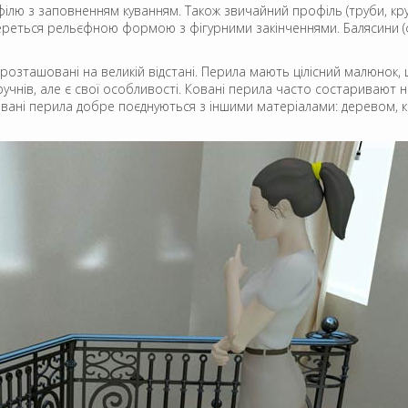
лю з заповненням куванням. Також звичайний профіль (труби, кру
береться рельєфною формою з фігурними закінченнями. Балясини (
кі розташовані на великій відстані. Перила мають цілісний малюно
ручнів, але є свої особливості. Ковані перила часто состаривают
Ковані перила добре поєднуються з іншими матеріалами: деревом, 