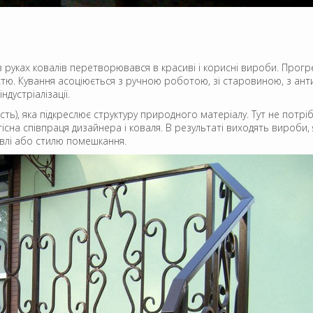
 руках ковалів перетворювався в красиві і корисні вироби. Прогре
стю. Кування асоціюється з ручною роботою, зі старовиною, з ант
устріалізації.
сть), яка підкреслює структуру природного матеріалу. Тут не потр
на співпраця дизайнера і коваля. В результаті виходять вироби, 
івлі або стилю помешкання.