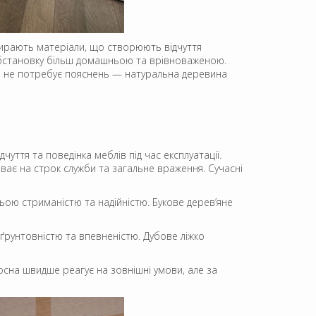
 обирають матеріали, що створюють відчуття
 обстановку більш домашньою та врівноваженою.
бір не потребує пояснень — натуральна деревина
дчуття та поведінка меблів під час експлуатації.
ває на строк служби та загальне враження. Сучасні
ьою стриманістю та надійністю. Букове дерев’яне
 ґрунтовністю та впевненістю. Дубове ліжко
осна швидше реагує на зовнішні умови, але за