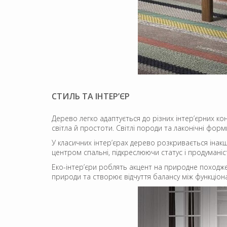
СТИЛЬ ТА ІНТЕР’ЄР
Дерево легко адаптується до різних інтер’єрних кон
світла й простоти. Світлі породи та лаконічні фор
У класичних інтер’єрах дерево розкривається інакш
центром спальні, підкреслюючи статус і продумані
Еко-інтер’єри роблять акцент на природне походжен
природи та створює відчуття балансу між функціон