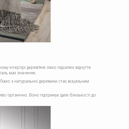
му інтер’єрі дерев’яне ліжко підсилює відчуття
таль має значення.
 Ліжко з натуральної деревини стає візуальним
иво органічно. Воно підтримує ідею близькості до