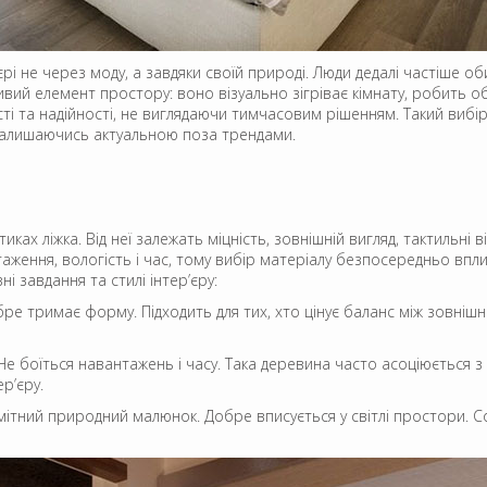
’єрі не через моду, а завдяки своїй природі. Люди дедалі частіше
ивий елемент простору: воно візуально зігріває кімнату, робить
сті та надійності, не виглядаючи тимчасовим рішенням. Такий ви
 залишаючись актуальною поза трендами.
ах ліжка. Від неї залежать міцність, зовнішній вигляд, тактильні ві
аження, вологість і час, тому вибір матеріалу безпосередньо впли
 завдання та стилі інтер’єру:
ре тримає форму. Підходить для тих, хто цінує баланс між зовнішн
Не боїться навантажень і часу. Така деревина часто асоціюється з
р’єру.
мітний природний малюнок. Добре вписується у світлі простори. С