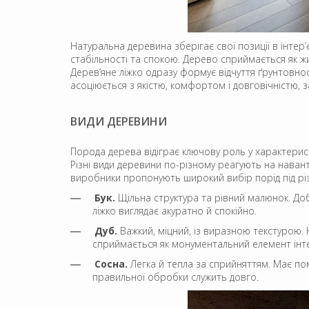
Натуральна деревина зберігає свої позиції в інтер
стабільності та спокою. Дерево сприймається як ж
Дерев’яне ліжко одразу формує відчуття ґрунтовно
асоціюється з якістю, комфортом і довговічністю,
ВИДИ ДЕРЕВИНИ
Порода дерева відіграє ключову роль у характеристик
Різні види деревини по-різному реагують на навант
виробники пропонують широкий вибір порід під різні
Бук.
Щільна структура та рівний малюнок. Доб
ліжко виглядає акуратно й спокійно.
Дуб.
Важкий, міцний, із виразною текстурою. 
сприймається як монументальний елемент інте
Сосна.
Легка й тепла за сприйняттям. Має по
правильної обробки служить довго.