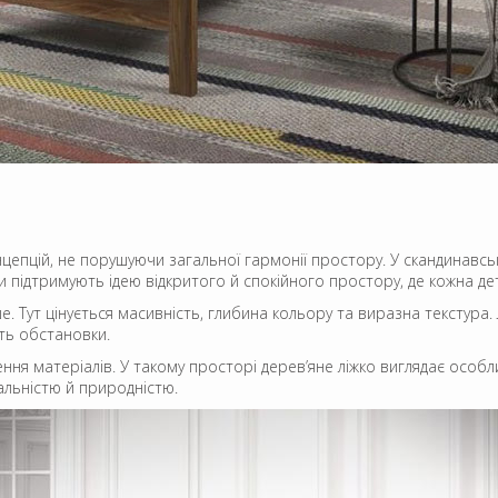
цепцій, не порушуючи загальної гармонії простору. У скандинавсько
ми підтримують ідею відкритого й спокійного простору, де кожна де
е. Тут цінується масивність, глибина кольору та виразна текстура.
сть обстановки.
ня матеріалів. У такому просторі дерев’яне ліжко виглядає особл
альністю й природністю.