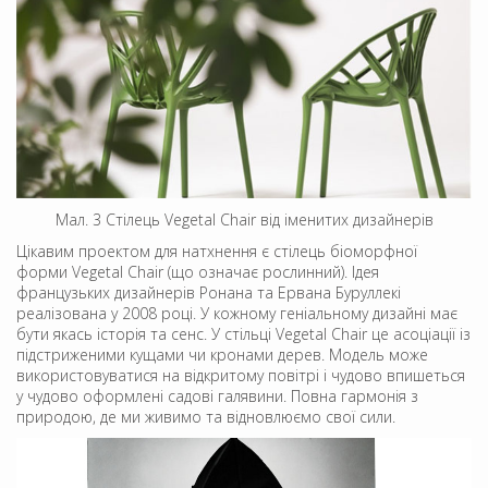
Мал. 3 Стілець Vegetal Chair від іменитих дизайнерів
Цікавим проектом для натхнення є стілець біоморфної
форми Vegetal Chair (що означає рослинний). Ідея
французьких дизайнерів Ронана та Ервана Буруллекі
реалізована у 2008 році. У кожному геніальному дизайні має
бути якась історія та сенс. У стільці Vegetal Chair це асоціації із
підстриженими кущами чи кронами дерев. Модель може
використовуватися на відкритому повітрі і чудово впишеться
у чудово оформлені садові галявини. Повна гармонія з
природою, де ми живимо та відновлюємо свої сили.