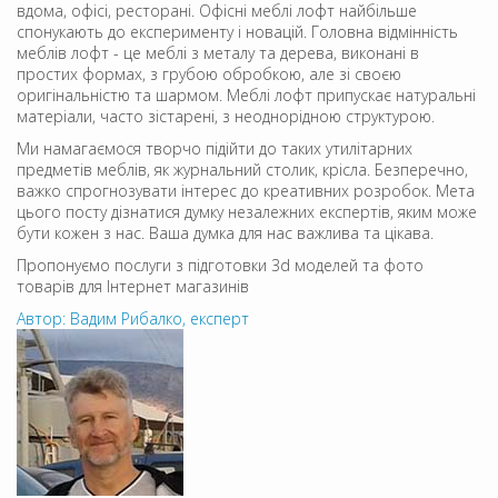
вдома, офісі, ресторані. Офісні меблі лофт найбільше
спонукають до експерименту і новацій. Головна відмінність
меблів лофт - це меблі з металу та дерева, виконані в
простих формах, з грубою обробкою, але зі своєю
оригінальністю та шармом. Меблі лофт припускає натуральні
матеріали, часто зістарені, з неоднорідною структурою.
Ми намагаємося творчо підійти до таких утилітарних
предметів меблів, як журнальний столик, крісла. Безперечно,
важко спрогнозувати інтерес до креативних розробок. Мета
цього посту дізнатися думку незалежних експертів, яким може
бути кожен з нас. Ваша думка для нас важлива та цікава.
Пропонуємо послуги з підготовки 3d моделей та фото
товарів для Інтернет магазинів
Автор: Вадим Рибалко, експерт