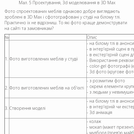
Мал. 5 Проектування, 3d моделювання в 3D Max
Фото спроектованих меблів однаково добре виглядають
зроблені в 3D Max і сфотографовані у студії на білому тлі.
Практично їх не відрізниш. То які фото краще демонструвати
на сайті та замовникам?
№
Опис
- на білому тлі в анонс
- в інтер'єрній сцені в
- в екстер'єрній сцені 
1.
Фото виготовлених меблів у студії
- Використання реквізит
- color-gel фотографії 
- 3d фото (кругове фот
- з розмитим фото
- окремі елементи кру
2.
Фото виготовлених меблів на об'єкті
- з людьми у невимушен
- на білому тлі в анонс
- в інтер'єрній чи ексте
3.
Створення моделі
- 3d анімація
- колаж
- мокап (макет презент
- мудборд (прев'ю майб