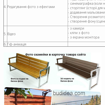
- синемаграфіка (коли 
4.
Редагування фото з ефектами
- сторітлінг (історії для 
- додавання мальованих
- Створення розмитог
- створення фону (сцен
- з камери
- кліпи з фото
5.
Відео
- з екрана монітора
6.
Гіф-анімація