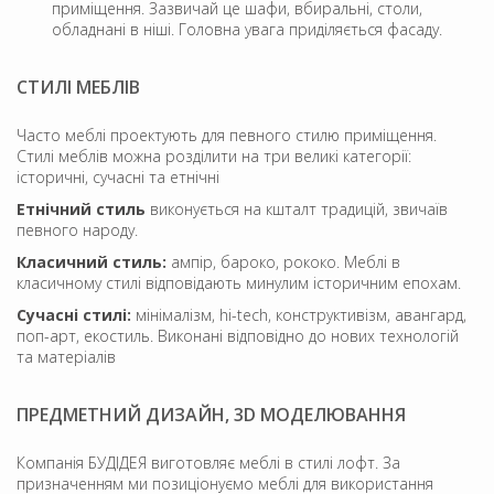
приміщення. Зазвичай це шафи, вбиральні, столи,
обладнані в ніші. Головна увага приділяється фасаду.
СТИЛІ МЕБЛІВ
Часто меблі проектують для певного стилю приміщення.
Стилі меблів можна розділити на три великі категорії:
історичні, сучасні та етнічні
Етнічний стиль
виконується на кшталт традицій, звичаїв
певного народу.
Класичний стиль:
ампір, бароко, рококо. Меблі в
класичному стилі відповідають минулим історичним епохам.
Сучасні стилі:
мінімалізм, hi-tech, конструктивізм, авангард,
поп-арт, екостиль. Виконані відповідно до нових технологій
та матеріалів
ПРЕДМЕТНИЙ ДИЗАЙН, 3D МОДЕЛЮВАННЯ
Компанія БУДІДЕЯ виготовляє меблі в стилі лофт. За
призначенням ми позиціонуємо меблі для використання