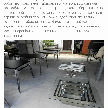
робляться креслення, підбираються матеріали, фурнітура,
розробляється технологічний процес, схеми збирання. Якщо
зразок пройшов випробування, виріб готується до запуску в
серійне виробництво. Тут може знадобитися спеціальне
оснащення, шаблони, лекала. Важливе місце займає
надійність виробу у процесі його експлуатації. Ці показники
можна перевірити через певний час та за різних умов
експлуатації.