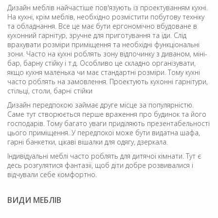
Дизайн меблів найчастіше пов'язують із проектуванням кухні.
На кухні, крім меблів, необхідно розмістити побутову техніку
та обладнання. Все це має бути ергономічно вбудоване в
кухонний гарнітур, зручне для приготування та їди. Слід
врахувати розміри приміщення та необхідні функціональні
зони. Часто на кухні роблять зону відпочинку з диваном, міні-
бар, барну стійку і т.д. Особливо це складно організувати,
якщо кухня маленька чи має стандартні розміри. Тому кухні
часто роблять на замовлення. Проектують кухонні гарнітури,
стільці, столи, барні стійки
Дизайн передпокою займає друге місце за популярністю.
Саме тут створюється перше враження про будинок та його
господарів. Тому багато уваги приділяють презентабельності
цього приміщення. У передпокої може бути видатна шафа,
гарні банкетки, цікаві вішалки для одягу, дзеркала.
Індивідуальні меблі часто роблять для дитячої кімнати. Тут є
десь розгулятися фантазії, щоб діти добре розвивалися і
відчували себе комфортно.
ВИДИ МЕБЛІВ