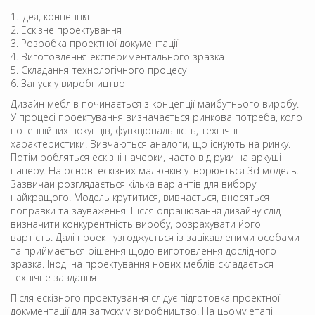
Ідея, концепція
Ескізне проектування
Розробка проектної документації
Виготовлення експериментального зразка
Складання технологічного процесу
Запуск у виробництво
Дизайн меблів починається з концепції майбутнього виробу.
У процесі проектування визначається ринкова потреба, коло
потенційних покупців, функціональність, технічні
характеристики. Вивчаються аналоги, що існують на ринку.
Потім робляться ескізні начерки, часто від руки на аркуші
паперу. На основі ескізних малюнків утворюється 3d модель.
Зазвичай розглядається кілька варіантів для вибору
найкращого. Модель крутитися, вивчається, вносяться
поправки та зауваження. Після опрацювання дизайну слід
визначити конкурентність виробу, розрахувати його
вартість. Далі проект узгоджується із зацікавленими особами
та приймається рішення щодо виготовлення дослідного
зразка. Іноді на проектування нових меблів складається
технічне завдання
Після ескізного проектування слідує підготовка проектної
документації для запуску у виробництво. На цьому етапі