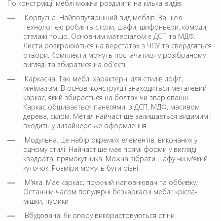
По конструкції меблі можна розділити на кілька видів:
Корпусна. Найпопулярніший вид меблів. За цією
технологією роблять столи, шафи, шифоньєри, комоди,
стелажі тощо. Основним матеріалом є ДСП та МДФ.
Листи розкроюються на верстатах з ЧПУ та свердляться
отвори. Комплекти можуть постачатися у розібраному
вигляді та збиратися на об'єкті.
Каркасна. Такі меблі характерні для стилів лофт,
мінімалізм. В основі конструкції знаходиться металевий
каркас, який збирається на болтах чи зварюванні.
Каркас обшивається панелями із ДСП, МДФ, масивом
дерева, склом. Метал найчастіше залишається видимим і
входить у дизайнерське оформлення.
Модульна. Це набір окремих елементів, виконаних у
одному стилі. Найчастіше має прямі форми у вигляді
квадрата, прямокутника. Можна зібрати шафу чи м'який
куточок. Розміри можуть бути різні
М'яка. Має каркас, пружний наповнювач та оббивку.
Останнім часом популярні безкаркасні меблі: крісла-
мішки, пуфики
Вбудована. Як опору використовуються стіни