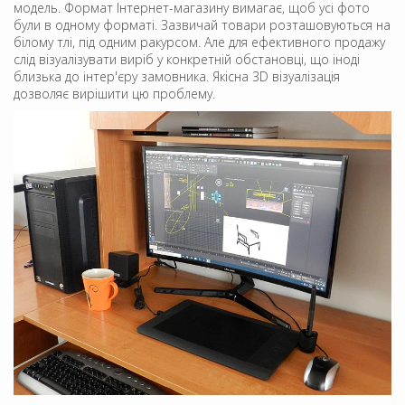
модель. Формат Інтернет-магазину вимагає, щоб усі фото
були в одному форматі. Зазвичай товари розташовуються на
білому тлі, під одним ракурсом. Але для ефективного продажу
слід візуалізувати виріб у конкретній обстановці, що іноді
близька до інтер'єру замовника. Якісна 3D візуалізація
дозволяє вирішити цю проблему.