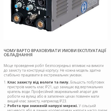
ЧОМУ ВАРТО ВРАХОВУВАТИ УМОВИ ЕКСПЛУАТАЦІЇ
ОБЛАДНАННЯ
Місце проведення робіт безпосередньо впливає на вимоги
до захисту та конструкції корпусу. Не кожна модель здатна
стабільно працювати в екстремальних умовах.
Клас захисту від вологи та пилу.
Більшість побутових
пристроїв мають клас IP21, що захищає від вертикальних
крапель води. Професійний зварювальний апарат для
роботи на вулиці або в запилених цехах повинен мати
вищий клас захисту, наприклад IP23.
Робота при зниженій напрузі мережі.
У сільській
місцевості або в дачних кооперативах напруга часто падає