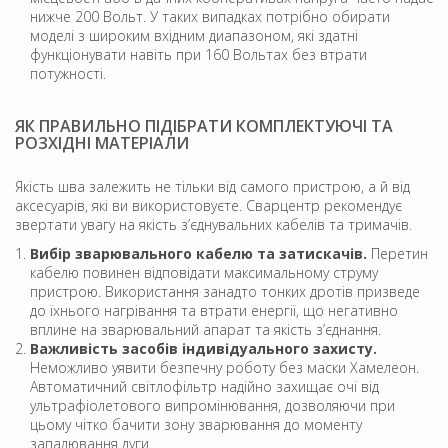
нижче 200 Вольт. У таких випадках потрібно обирати
моделі з широким вхідним диапазоном, які здатні
функціонувати навіть при 160 Вольтах без втрати
потужності.
ЯК ПРАВИЛЬНО ПІДІБРАТИ КОМПЛЕКТУЮЧІ ТА
РОЗХІДНІ МАТЕРІАЛИ
Якість шва залежить не тільки від самого пристрою, а й від
аксесуарів, які ви використовуєте. Сварцентр рекомендує
звертати увагу на якість з’єднувальних кабелів та тримачів.
Вибір зварювального кабелю та затискачів.
Перетин
кабелю повинен відповідати максимальному струму
пристрою. Використання занадто тонких дротів призведе
до їхнього нагрівання та втрати енергії, що негативно
вплине на зварювальний апарат та якість з’єднання.
Важливість засобів індивідуального захисту.
Неможливо уявити безпечну роботу без маски Хамелеон.
Автоматичний світлофільтр надійно захищає очі від
ультрафіолетового випромінювання, дозволяючи при
цьому чітко бачити зону зварювання до моменту
запалювання дуги.