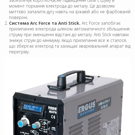
забезпечує короткочасне підвищення сили струму в
момент торкання електрода до металу. Це дозволяє
миттєво запалити дугу навіть на іржавій або не фарбованій
поверхні.
Система Arc Force та Anti Stick.
Arc Force запобігає
прилипанню електрода шляхом автоматичного збільшення
струму при зменшенні відстані до металу. Anti Stick навпаки
знижує струм до мінімуму, якщо прилипання все ж сталося,
що зберігає електрод та захищає зварювальний апарат від
перегріву.