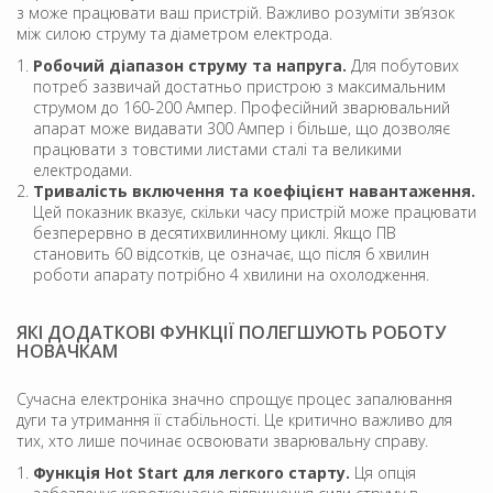
з може працювати ваш пристрій. Важливо розуміти зв’язок
між силою струму та діаметром електрода.
Робочий діапазон струму та напруга.
Для побутових
потреб зазвичай достатньо пристрою з максимальним
струмом до 160-200 Ампер. Професійний зварювальний
апарат може видавати 300 Ампер і більше, що дозволяє
працювати з товстими листами сталі та великими
електродами.
Тривалість включення та коефіцієнт навантаження.
Цей показник вказує, скільки часу пристрій може працювати
безперервно в десятихвилинному циклі. Якщо ПВ
становить 60 відсотків, це означає, що після 6 хвилин
роботи апарату потрібно 4 хвилини на охолодження.
ЯКІ ДОДАТКОВІ ФУНКЦІЇ ПОЛЕГШУЮТЬ РОБОТУ
НОВАЧКАМ
Сучасна електроніка значно спрощує процес запалювання
дуги та утримання її стабільності. Це критично важливо для
тих, хто лише починає освоювати зварювальну справу.
Функція Hot Start для легкого старту.
Ця опція