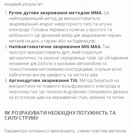
кінцевий результат.
Ручне дугове зварювання методом MMA.
Це
найпоширеніший метод, де використовується
зварювальний апарат інверторного типу та штучні
електроди. Головна перевага полягає у простоті та
мобільності. Це ідеальний вибір для зварювання чорних
металів на дачі, у гаражі або на будівництві.
Напівавтоматичне зварювання MIG MAG.
Такі
пристрої використовують дріт, який подається
автоматично, та захисне середовище газів. Це обладнання
незамінне для роботи з кузовами автомобілів та
тонкостінними металевими конструкціями, оскільки воно
забезпечує високу швидкість та чистоту шва.
Аргонодугове зварювання TIG.
Метод базується на
використанні не плавкого вольфрамового електрода в
інертному газі. Ця технологія дозволяє створювати ідеальні
за естетикою шви на нержавіючій сталі, алюмінії та титані.
ЯК РОЗРАХУВАТИ НЕОБХІДНУ ПОТУЖНІСТЬ ТА
СИЛУ СТРУМУ
Параметри потужності визначають, з яким товстим металом