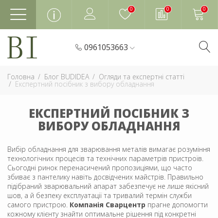
0
0
0
0961053663
Головна
Блог BUDIDEA
Огляди та експертні статті
Експертний посібник з вибору обладнання
ЕКСПЕРТНИЙ ПОСІБНИК З
ВИБОРУ ОБЛАДНАННЯ
Вибір обладнання для зварювання металів вимагає розуміння
технологічних процесів та технічних параметрів пристроїв.
Сьогодні ринок перенасичений пропозиціями, що часто
збиває з пантелику навіть досвідчених майстрів. Правильно
підібраний зварювальний апарат забезпечує не лише якісний
шов, а й безпеку експлуатації та тривалий термін служби
самого пристрою.
Компанія Сварцентр
прагне допомогти
кожному клієнту знайти оптимальне рішення під конкретні