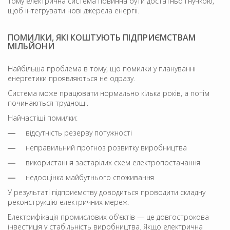
Тому електрична система повинна бути достатньо гнучкою,
щоб інтегрувати нові джерела енергії.
ПОМИЛКИ, ЯКІ КОШТУЮТЬ ПІДПРИЄМСТВАМ
МІЛЬЙОНИ
Найбільша проблема в тому, що помилки у плануванні
енергетики проявляються не одразу.
Система може працювати нормально кілька років, а потім
починаються труднощі.
Найчастіші помилки:
відсутність резерву потужності
неправильний прогноз розвитку виробництва
використання застарілих схем електропостачання
недооцінка майбутнього споживання
У результаті підприємству доводиться проводити складну
реконструкцію електричних мереж.
Електрифікація промислових об’єктів — це довгострокова
інвестиція у стабільність виробництва. Якщо електрична