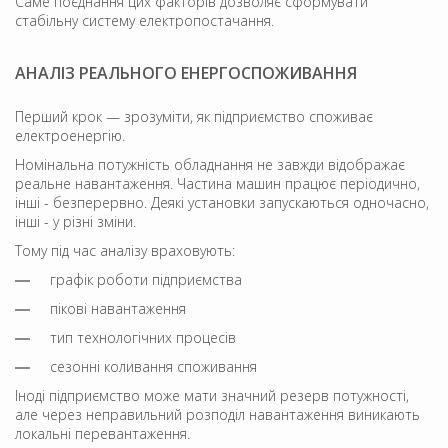
Саме поєднання цих факторів дозволяє сформувати
стабільну систему електропостачання.
АНАЛІЗ РЕАЛЬНОГО ЕНЕРГОСПОЖИВАННЯ
Перший крок — зрозуміти, як підприємство споживає
електроенергію.
Номінальна потужність обладнання не завжди відображає
реальне навантаження. Частина машин працює періодично,
інші - безперервно. Деякі установки запускаються одночасно,
інші - у різні зміни.
Тому під час аналізу враховують:
графік роботи підприємства
пікові навантаження
тип технологічних процесів
сезонні коливання споживання
Іноді підприємство може мати значний резерв потужності,
але через неправильний розподіл навантаження виникають
локальні перевантаження.