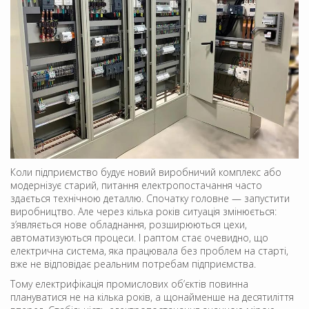
Коли підприємство будує новий виробничий комплекс або
модернізує старий, питання електропостачання часто
здається технічною деталлю. Спочатку головне — запустити
виробництво. Але через кілька років ситуація змінюється:
з’являється нове обладнання, розширюються цехи,
автоматизуються процеси. І раптом стає очевидно, що
електрична система, яка працювала без проблем на старті,
вже не відповідає реальним потребам підприємства.
Тому електрифікація промислових об’єктів повинна
плануватися не на кілька років, а щонайменше на десятиліття