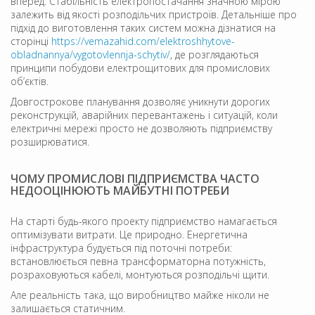
вперед. Стабільність електропостачання значною мірою
залежить від якості розподільчих пристроїв. Детальніше про
підхід до виготовлення таких систем можна дізнатися на
сторінці
https://vemazahid.com/elektroshhytove-
obladnannya/vygotovlennja-schytiv/
, де розглядаються
принципи побудови електрощитових для промислових
об’єктів.
Довгострокове планування дозволяє уникнути дорогих
реконструкцій, аварійних перевантажень і ситуацій, коли
електричні мережі просто не дозволяють підприємству
розширюватися.
ЧОМУ ПРОМИСЛОВІ ПІДПРИЄМСТВА ЧАСТО
НЕДООЦІНЮЮТЬ МАЙБУТНІ ПОТРЕБИ
На старті будь-якого проекту підприємство намагається
оптимізувати витрати. Це природно. Енергетична
інфраструктура будується під поточні потреби:
встановлюється певна трансформаторна потужність,
розраховуються кабелі, монтуються розподільчі щити.
Але реальність така, що виробництво майже ніколи не
залишається статичним.