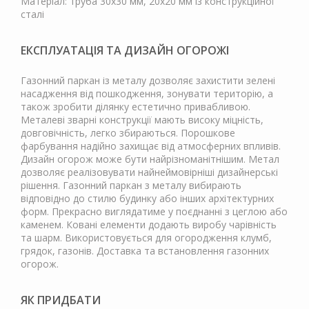
Матеріал: труба 30х30 мм, 20х20 мм із конструкційної
сталі
ЕКСПЛУАТАЦІЯ ТА ДИЗАЙН ОГОРОЖІ
Газонний паркан із металу дозволяє захистити зелені
насадження від пошкодження, зонувати територію, а
також зробити ділянку естетично привабливою.
Металеві зварні конструкції мають високу міцність,
довговічність, легко збираються. Порошкове
фарбування надійно захищає від атмосферних впливів.
Дизайн огорож може бути найрізноманітнішим. Метал
дозволяє реалізовувати найнеймовірніші дизайнерські
рішення. Газонний паркан з металу вибирають
відповідно до стилю будинку або інших архітектурних
форм. Прекрасно виглядатиме у поєднанні з цеглою або
каменем. Ковані елементи додають виробу чарівність
та шарм. Використовується для огородження клумб,
грядок, газонів. Доставка та встановлення газонних
огорож.
ЯК ПРИДБАТИ