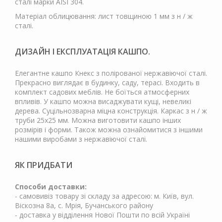
сталі марки AISI 304.
Матеріал облицювання: лист товщиною 1 мм з н / ж
сталі.
ДИЗАЙН І ЕКСПЛУАТАЦІЯ КАШПО.
Елегантне кашпо Кнекс з полірованої нержавіючої сталі.
Прекрасно виглядає в будинку, саду, терасі. Входить в
комплект садових меблів. Не боїться атмосферних
впливів. У кашпо можна висаджувати кущі, невеликі
дерева. Суцільнозварна міцна конструкція. Каркас з н / ж
труби 25х25 мм. Можна виготовити кашпо інших
розмірів і форми. Також можна ознайомитися з іншими
нашими виробами з нержавіючої сталі.
ЯК ПРИДБАТИ
Способи доставки:
- самовивіз товару зі складу за адресою: м. Київ, вул.
Віскозна 8а, с. Мрія, Бучанського району
- доставка у відділення Нової Пошти по всій Україні