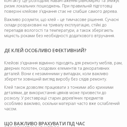
контакту. Це розподіляє навантаження рівномірно та знижує
ризик локальних пошкоджень. При правильній підготовці
поверхні клейове з'єднання стає не слабше самого дерева.
Важливо розуміти, що клей – це тимчасове рішення. Сучасні
склади розраховані на тривалу експлуатацію, стійкі до
перепадів вологості та температури, а також зберігають
міцність роками без необхідності додаткового втручання.
ДЕ КЛЕЙ ОСОБЛИВО ЕФЕКТИВНИЙ?
Клейові з'єднання відмінно підходять для ремонту меблів, рам,
дверних полотен, сходових елементів та декоративних
деталей. Вони є незамінними у випадках, коли важливо
зберегти зовнішній вигляд виробу без слідів ремонту.
Клей також дозволяє працювати з тонкими або крихкими
деталями, де використання цвяхів може призвести до
розколу. У реставрації старих дерев'яних предметів
особливо важливо, оскільки матеріал часто вже ослаблений
часом.
ЩО ВАЖЛИВО ВРАХУВАТИ ПІД ЧАС