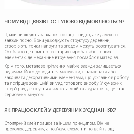
ЧОМУ ВІД ЦВЯХІВ ПОСТУПОВО ВІДМОВЛЯЮТЬСЯ?
Цвяхи вирішують завдання фіксації швидко, але далеко не
завжди якісно. Вони ушкоджують структуру деревини,
створюють точки напруги та згодом можуть розхитуватися.
Особливо це помітно на старих виробах або тонких
елементах, де механічне втручання послаблює матеріал.
Крім того, металеве кріплення майже завжди залишається
видимим. Його доводиться маскувати, шпаклювати або
закривати декоративними елементами, що ускладнює роботу
та погіршує зовнішній вигляд готового виробу. У сучасних
інтер'єрах, де цінується чистота ліній та акуратність, це стає
серйозним мінусом.
ЯК ПРАЦЮЄ КЛЕЙ У ДЕРЕВ'ЯНИХ З'ЄДНАННЯХ?
Столярний клей працює за іншим принципом. Він не
проколює деревину, а пов'язує елементи по всій площі