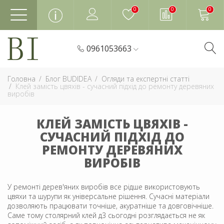
0
0
0
0961053663
Головна
Блог BUDIDEA
Огляди та експертні статті
Клей замість цвяхів - сучасний підхід до ремонту деревяних
виробів
КЛЕЙ ЗАМІСТЬ ЦВЯХІВ -
СУЧАСНИЙ ПІДХІД ДО
РЕМОНТУ ДЕРЕВЯНИХ
ВИРОБІВ
У ремонті дерев'яних виробів все рідше використовують
цвяхи та шурупи як універсальне рішення. Сучасні матеріали
дозволяють працювати точніше, акуратніше та довговічніше.
Саме тому столярний клей д3 сьогодні розглядається не як