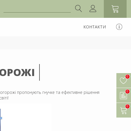
КОНТАКТИ
ГОРОЖІ
0
0
і огорожі пропонують гнучке та ефективне рішення
віті!
0