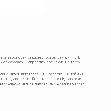
ки, аеропорти, стадіони, торгові центри і т.д. В
 - обмежувати і направляти потік людей, а також
айну і якості виготовлення. Огородження мобільні
жі складаються з стійки з масивною підставою для
о іншими декоративними елементами. Дизайн повинен