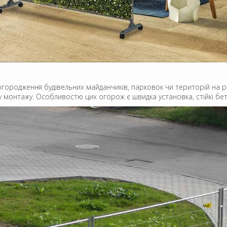
городження будівельних майданчиків, парковок чи територій на рек
тему монтажу. Особливостю цих огорож є швидка установка, стійкі б