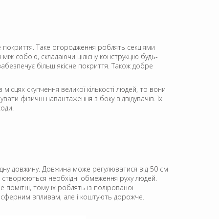
е покриття. Таке огородження роблять секціями
я між собою, складаючи цілісну конструкцію будь-
абезпечує більш якісне покриття. Також добре
місцях скупчення великої кількості людей, то вони
вати фізичні навантаження з боку відвідувачів. Їх
ходи.
ідну довжину. Довжина може регулюватися від 50 см
, і створюються необхідні обмеження руху людей.
помітні, тому їх роблять із полірованої
осферним впливам, але і коштують дорожче.