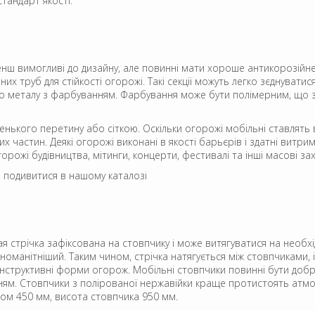
тандарт якості.
енш вимогливі до дизайну, але повинні мати хороше антикорозійн
их труб для стійкості огорожі. Такі секції можуть легко зєднуватис
го металу з фарбуванням. Фарбування може бути полімерним, що з
нького перетину або сіткою. Оскільки огорожі мобільні ставлять в 
 частин. Деякі огорожі виконані в якості барьєрів і здатні витриму
рожі будівництва, мітинги, концерти, фестивалі та інші масові за
подивитися в нашому каталозі
ая стрічка зафіксована на стовпчику і може витягуватися на необх
ізноманітніший. Таким чином, стрічка натягується між стовпчиками
нструктивні форми огорож. Мобільні стовпчики повинні бути добре 
ням. Стовпчики з полірованої нержавійки краще протистоять атм
ром 450 мм, висота стовпчика 950 мм.