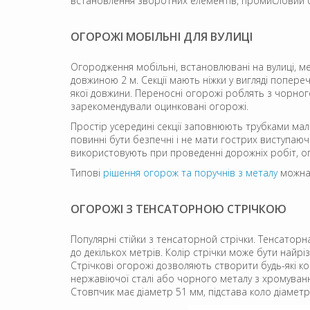
встановлення зворотних елементів, промисловий с
ОГОРОЖІ МОБІЛЬНІ ДЛЯ ВУЛИЦІ
Огородження мобільні, встановлювані на вулиці, м
довжиною 2 м. Секції мають ніжки у вигляді поперечн
якої довжини. Переносні огорожі роблять з чорно
зарекомендували оцинковані огорожі.
Простір усередині секції заповнюють трубками мале
повинні бути безпечні і не мати гострих виступаючих
використовують при проведенні дорожніх робіт, ого
Типові
рішення огорож та поручнів з металу
можна 
ОГОРОЖІ З ТЕНСАТОРНОЮ СТРІЧКОЮ
Популярні стійки з тенсаторной стрічки. Тенсаторн
до декількох метрів. Колір стрічки може бути найр
Стрічкові огорожі дозволяють створити будь-які ко
нержавіючої сталі або чорного металу з хромуван
Стовпчик має діаметр 51 мм, підстава коло діамет