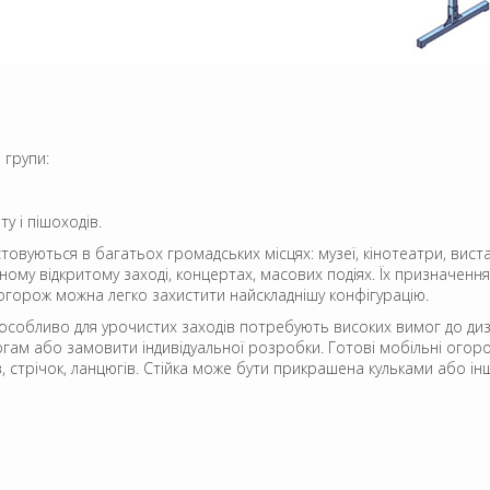
 групи:
у і пішоходів.
овуються в багатьох громадських місцях: музеї, кінотеатри, вистав
ому відкритому заході, концертах, масових подіях. Їх призначення
огорож можна легко захистити найскладнішу конфігурацію.
особливо для урочистих заходів потребують високих вимог до диз
огам або замовити індивідуальної розробки. Готові мобільні огоро
атів, стрічок, ланцюгів. Стійка може бути прикрашена кульками аб