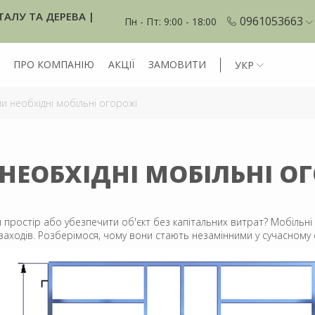
ТАЛУ ТА ДЕРЕВА |
0961053663
Пн - Пт: 9:00 - 18:00
ПРО КОМПАНІЮ
АКЦІЇ
ЗАМОВИТИ
УКР
и необхідні мобільні огорожі
НЕОБХІДНІ МОБІЛЬНІ О
 простір або убезпечити об'єкт без капітальних витрат? Мобільн
заходів. Розберімося, чому вони стають незамінними у сучасному с