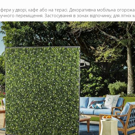
фери у дворі, кафе або на терасі. Декоративна мобільна огорожа м
ручного переміщення. Застосування в зонах відпочинку, для літніх