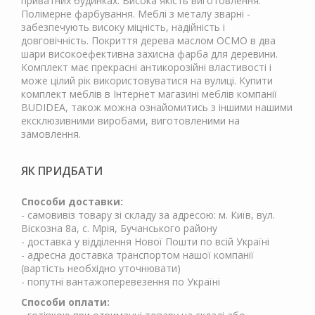
приватних будинках. Висока якість виготовлення.
Полімерне фарбування. Меблі з металу зварні -
забезпечують високу міцність, надійність і
довговічність. Покриття дерева маслом ОСМО в два
шари високоефективна захисна фарба для деревини.
Комплект має прекрасні антикорозійні властивості і
може цілий рік використовуватися на вулиці. Купити
комплект меблів в Інтернет магазині меблів компанії
BUDIDEA, також можна ознайомитись з іншими нашими
ексклюзивними виробами, виготовленими на
замовлення.
ЯК ПРИДБАТИ
Способи доставки:
- самовивіз товару зі складу за адресою: м. Київ, вул.
Віскозна 8а, с. Мрія, Бучанського району
- доставка у відділення Нової Пошти по всій Україні
- адресна доставка транспортом нашої компанії
(вартість необхідно уточнювати)
- попутні вантажоперевезення по Україні
Способи оплати: