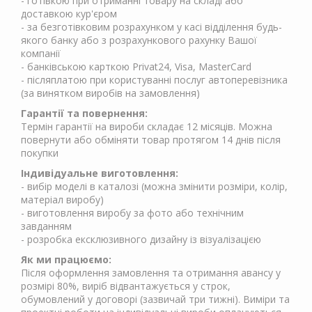
- готівкою при отриманні товару на складі або
доставкою кур'єром
- за безготівковим розрахунком у касі відділення будь-
якого банку або з розрахункового рахунку Вашої
компанії
- банківською карткою Privat24, Visa, MasterCard
- післяплатою при користуванні послуг автоперевізника
(за винятком виробів на замовлення)
Гарантії та повернення:
Термін гарантії на вироби складає 12 місяців. Можна
повернути або обміняти товар протягом 14 днів після
покупки
Індивідуальне виготовлення:
- вибір моделі в каталозі (можна змінити розміри, колір,
матеріал виробу)
- виготовлення виробу за фото або технічним
завданням
- розробка ексклюзивного дизайну із візуалізацією
Як ми працюємо:
Після оформлення замовлення та отримання авансу у
розмірі 80%, виріб відвантажується у строк,
обумовлений у договорі (зазвичай три тижні). Виміри та