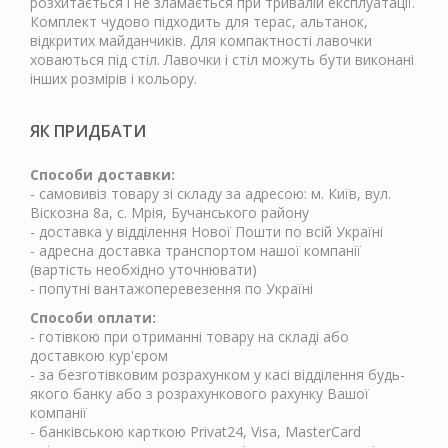
розхитається і не зламається при тривалій експлуатації.
Комплект чудово підходить для терас, альтанок,
відкритих майданчиків. Для компактності лавочки
ховаються під стіл. Лавочки і стіл можуть бути виконані
інших розмірів і кольору.
ЯК ПРИДБАТИ
Способи доставки:
- самовивіз товару зі складу за адресою: м. Київ, вул.
Віскозна 8а, с. Мрія, Бучанського району
- доставка у відділення Нової Пошти по всій Україні
- адресна доставка транспортом нашої компанії
(вартість необхідно уточнювати)
- попутні вантажоперевезення по Україні
Способи оплати:
- готівкою при отриманні товару на складі або
доставкою кур'єром
- за безготівковим розрахунком у касі відділення будь-
якого банку або з розрахункового рахунку Вашої
компанії
- банківською карткою Privat24, Visa, MasterCard