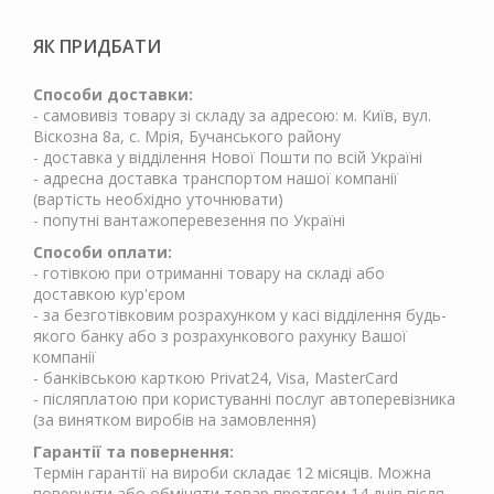
ЯК ПРИДБАТИ
Способи доставки:
- самовивіз товару зі складу за адресою: м. Київ, вул.
Віскозна 8а, с. Мрія, Бучанського району
- доставка у відділення Нової Пошти по всій Україні
- адресна доставка транспортом нашої компанії
(вартість необхідно уточнювати)
- попутні вантажоперевезення по Україні
Способи оплати:
- готівкою при отриманні товару на складі або
доставкою кур'єром
- за безготівковим розрахунком у касі відділення будь-
якого банку або з розрахункового рахунку Вашої
компанії
- банківською карткою Privat24, Visa, MasterCard
- післяплатою при користуванні послуг автоперевізника
(за винятком виробів на замовлення)
Гарантії та повернення:
Термін гарантії на вироби складає 12 місяців. Можна
повернути або обміняти товар протягом 14 днів після