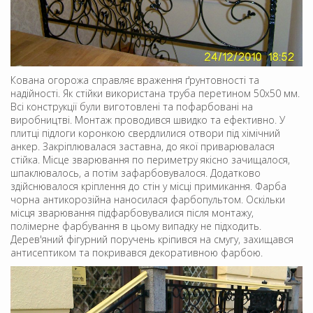
Кована огорожа справляє враження ґрунтовності та
надійності. Як стійки використана труба перетином 50х50 мм.
Всі конструкції були виготовлені та пофарбовані на
виробництві. Монтаж проводився швидко та ефективно. У
плитці підлоги коронкою свердлилися отвори під хімічний
анкер. Закріплювалася заставна, до якої приварювалася
стійка. Місце зварювання по периметру якісно зачищалося,
шпаклювалось, а потім зафарбовувалося. Додатково
здійснювалося кріплення до стін у місці примикання. Фарба
чорна антикорозійна наносилася фарбопультом. Оскільки
місця зварювання підфарбовувалися після монтажу,
полімерне фарбування в цьому випадку не підходить.
Дерев'яний фігурний поручень кріпився на смугу, захищався
антисептиком та покривався декоративною фарбою.