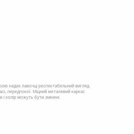
рою надає лавочці респектабельний вигляд.
асі, передпокої. Міцний металевий каркас
і колір можуть бути змінені.