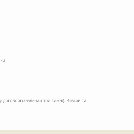
пки
 договорі (зазвичай три тижні). Виміри та