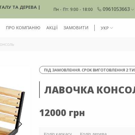
ТАЛУ ТА ДЕРЕВА |
0961053663
Пн - Пт: 9:00 - 18:00
ПРО КОМПАНІЮ
АКЦІЇ
ЗАМОВИТИ
УКР
онсоль
ПІД ЗАМОВЛЕННЯ. СРОК ВИГОТОВЛЕННЯ 2 Т
ЛАВОЧКА КОНСО
12000 грн
Колір каркасу
Колір дерева