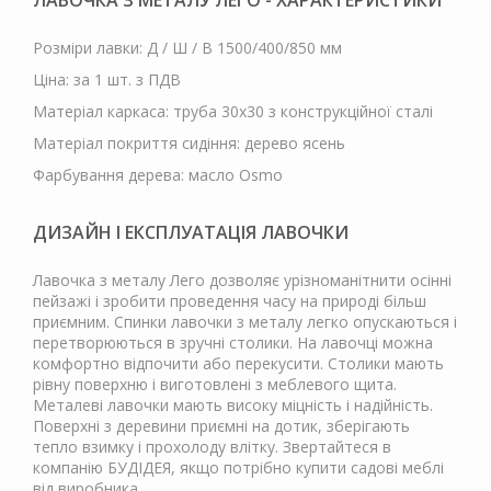
ЛАВОЧКА З МЕТАЛУ ЛЕГО - ХАРАКТЕРИСТИКИ
Розміри лавки: Д / Ш / В 1500/400/850 мм
Ціна: за 1 шт. з ПДВ
Матеріал каркаса: труба 30х30 з конструкційної сталі
Матеріал покриття сидіння: дерево ясень
Фарбування дерева: масло Osmo
ДИЗАЙН І ЕКСПЛУАТАЦІЯ ЛАВОЧКИ
Лавочка з металу Лего дозволяє урізноманітнити осінні
пейзажі і зробити проведення часу на природі більш
приємним. Спинки лавочки з металу легко опускаються і
перетворюються в зручні столики. На лавочці можна
комфортно відпочити або перекусити. Столики мають
рівну поверхню і виготовлені з меблевого щита.
Металеві лавочки мають високу міцність і надійність.
Поверхні з деревини приємні на дотик, зберігають
тепло взимку і прохолоду влітку. Звертайтеся в
компанію БУДІДЕЯ, якщо потрібно купити садові меблі
від виробника.