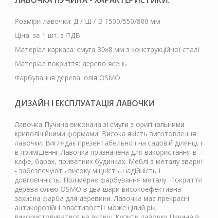
ЛАВОЧКА ПУЧИНА - ХАРАКТЕРИСТИКИ.
Розміри лавочки: Д / Ш / В 1500/550/800 мм
Ціна: за 1 шт. з ПДВ
Матеріал каркаса: смуга 30х8 мм з конструкційної сталі
Матеріал покриття: дерево ясень
Фарбування дерева: олія OSMO
ДИЗАЙН І ЕКСПЛУАТАЦІЯ ЛАВОЧКИ
Лавочка Пучина виконана зі смуги з оригінальними
криволінійними формами. Висока якість виготовлення
лавочки. Виглядає презентабельно і на садовій ділянці, і
в приміщенні. Лавочка призначена для використання в
кафе, барах, приватних будинках. Меблі з металу зварні
- забезпечують високу міцність, надійність і
довговічність. Полімерне фарбування металу. Покриття
дерева олією OSMO в два шари високоефективна
захисна фарба для деревини. Лавочка має прекрасні
антикорозійні властивості і може цілий рік
використовуватися на вулиці. Купити лавочку Пучина в