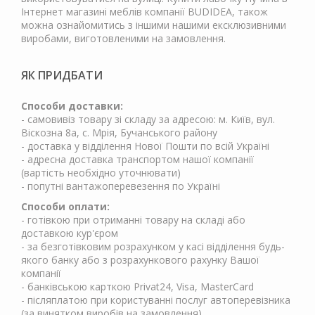
Інтернет магазині меблів компанії BUDIDEA, також
можна ознайомитись з іншими нашими ексклюзивними
виробами, виготовленими на замовлення.
ЯК ПРИДБАТИ
Способи доставки:
- самовивіз товару зі складу за адресою: м. Київ, вул.
Віскозна 8а, с. Мрія, Бучанського району
- доставка у відділення Нової Пошти по всій Україні
- адресна доставка транспортом нашої компанії
(вартість необхідно уточнювати)
- попутні вантажоперевезення по Україні
Способи оплати:
- готівкою при отриманні товару на складі або
доставкою кур'єром
- за безготівковим розрахунком у касі відділення будь-
якого банку або з розрахункового рахунку Вашої
компанії
- банківською карткою Privat24, Visa, MasterCard
- післяплатою при користуванні послуг автоперевізника
(за винятком виробів на замовлення)