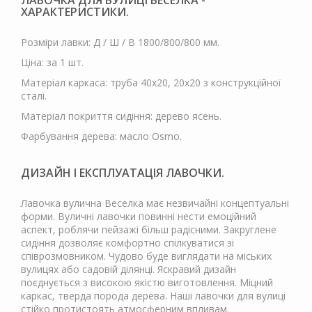
ЛАВОЧКА ДЛЯ ВУЛИЦІ ВЕСЕЛКА -
ХАРАКТЕРИСТИКИ.
Розміри лавки: Д / Ш / В 1800/800/800 мм.
Ціна: за 1 шт.
Матеріал каркаса: труба 40х20, 20х20 з конструкційної
сталі.
Матеріал покриття сидіння: дерево ясень.
Фарбування дерева: масло Osmo.
ДИЗАЙН І ЕКСПЛУАТАЦІЯ ЛАВОЧКИ.
Лавочка вулична Веселка має незвичайні концептуальні
форми. Вуличні лавочки повинні нести емоційний
аспект, роблячи пейзажі більш радісними. Закруглене
сидіння дозволяє комфортно спілкуватися зі
співрозмовником. Чудово буде виглядати на міських
вулицях або садовій ділянці. Яскравий дизайн
поєднується з високою якістю виготовлення. Міцний
каркас, тверда порода дерева. Наші лавочки для вулиці
стійко протистоять атмосферним впливам.