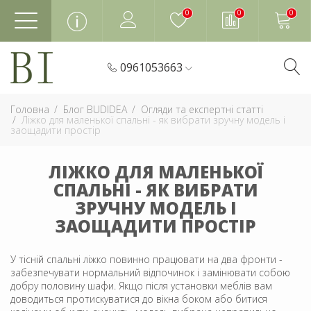
0
0
0
0961053663
Головна
Блог BUDIDEA
Огляди та експертні статті
Ліжко для маленької спальні - як вибрати зручну модель і
заощадити простір
ЛІЖКО ДЛЯ МАЛЕНЬКОЇ
СПАЛЬНІ - ЯК ВИБРАТИ
ЗРУЧНУ МОДЕЛЬ І
ЗАОЩАДИТИ ПРОСТІР
У тісній спальні ліжко повинно працювати на два фронти -
забезпечувати нормальний відпочинок і замінювати собою
добру половину шафи. Якщо після установки меблів вам
доводиться протискуватися до вікна боком або битися