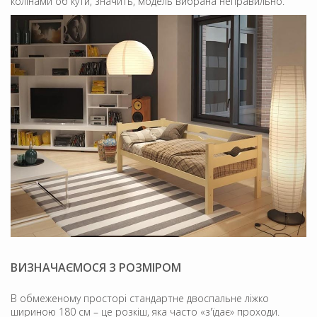
колінами об кути, значить, модель вибрана неправильно.
ВИЗНАЧАЄМОСЯ З РОЗМІРОМ
В обмеженому просторі стандартне двоспальне ліжко
шириною 180 см – це розкіш, яка часто «з'їдає» проходи.