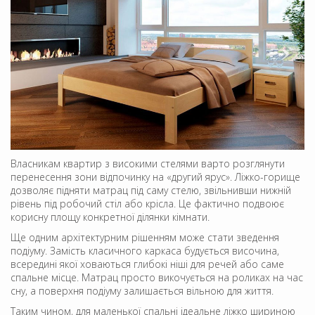
Власникам квартир з високими стелями варто розглянути
перенесення зони відпочинку на «другий ярус». Ліжко-горище
дозволяє підняти матрац під саму стелю, звільнивши нижній
рівень під робочий стіл або крісла. Це фактично подвоює
корисну площу конкретної ділянки кімнати.
Ще одним архітектурним рішенням може стати зведення
подіуму. Замість класичного каркаса будується височина,
всередині якої ховаються глибокі ніші для речей або саме
спальне місце. Матрац просто викочується на роликах на час
сну, а поверхня подіуму залишається вільною для життя.
Таким чином, для маленької спальні ідеальне ліжко шириною