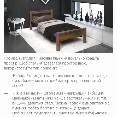
Громіздкі узголів'я і масивні підніжжя візуально крадуть
простір. Щоб спальня здавалася просторішою,
використовуйте такі прийоми:
Вибирайте моделі на тонких ніжках. Якщо підлога видна
під меблями, мозок сприймає простір як відкритий і
легкий.
Ліжка з низькими узголів'ями – найкращий вибір для
маленької кімнати. Чим менше вертикальних ліній, тим
вищими здаються стелі. Можна і зовсім відмовитися від
підніжжя, тобто бортика в ногах – це додасть
мобільності та дозволить сідати на ліжко з будь-якого