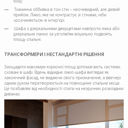
боку.
Тканинна оббивка в тон стін – неочевидний, але дієвий
прийом. Ліжко, яке не контрастує зі стінами, ніби
«розчиняється» в інтер'єрі.
Шафа з дзеркальними дверцятами навпроти ліжка або
дзеркальне панно за узголів'ям візуально подвоять
площу спальні.
ТРАНСФОРМЕРИ І НЕСТАНДАРТНІ РІШЕННЯ
Заощадити максимум корисної площі допомагають системи,
сховані в шафі. Вдень відкидне ліжко-шафа виглядає як
лаконічний фасад, не видаючи свого призначення, а ввечері
одним рухом перетворюється на повноцінне спальне місце.
Це позбавляє від необхідності спати на незручних розкладних
диванах.