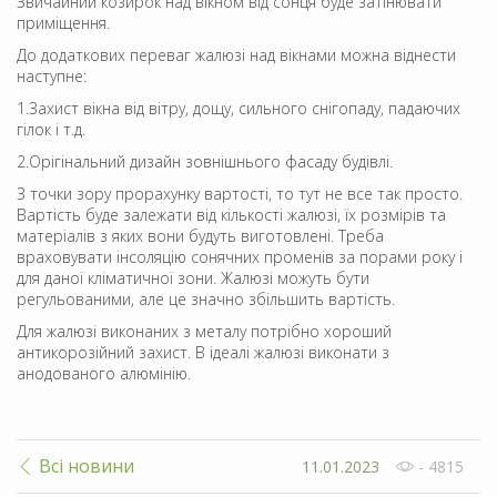
Звичайний козирок над вікном від сонця буде затінювати
приміщення.
До додаткових переваг жалюзі над вікнами можна віднести
наступне:
1.Захист вікна від вітру, дощу, сильного снігопаду, падаючих
гілок і т.д.
2.Орігінальний дизайн зовнішнього фасаду будівлі.
З точки зору прорахунку вартості, то тут не все так просто.
Вартість буде залежати від кількості жалюзі, їх розмірів та
матеріалів з яких вони будуть виготовлені. Треба
враховувати інсоляцію сонячних променів за порами року і
для даної кліматичної зони. Жалюзі можуть бути
регульованими, але це значно збільшить вартість.
Для жалюзі виконаних з металу потрібно хороший
антикорозійний захист. В ідеалі жалюзі виконати з
анодованого алюмінію.
Всі новини
11.01.2023
- 4815