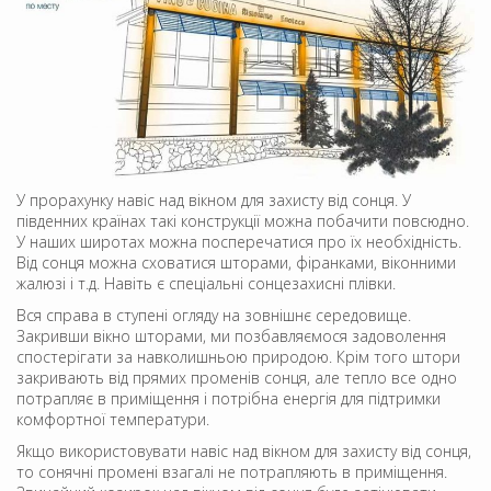
У прорахунку навіс над вікном для захисту від сонця. У
південних країнах такі конструкції можна побачити повсюдно.
У наших широтах можна посперечатися про їх необхідність.
Від сонця можна сховатися шторами, фіранками, віконними
жалюзі і т.д. Навіть є спеціальні сонцезахисні плівки.
Вся справа в ступені огляду на зовнішнє середовище.
Закривши вікно шторами, ми позбавляємося задоволення
спостерігати за навколишньою природою. Крім того штори
закривають від прямих променів сонця, але тепло все одно
потрапляє в приміщення і потрібна енергія для підтримки
комфортної температури.
Якщо використовувати навіс над вікном для захисту від сонця,
то сонячні промені взагалі не потрапляють в приміщення.