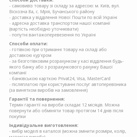
- самовивіз товару зі складу за адресою: м. Київ, вул.
Віскозна 8а, с. Мрія, Бучанського району
- доставка у відділення Нової Пошти по всій Україні
- адресна доставка транспортом нашої компанії
(вартість необхідно уточнювати)
- попутні вантажоперевезення по Україні
Способи оплати:
- готівкою при отриманні товару на складі або
доставкою кур'єром
- за безготівковим розрахунком у касі відділення будь-
якого банку або з розрахункового рахунку Вашої
компанії
- банківською карткою Privat24, Visa, MasterCard
- післяплатою при користуванні послуг автоперевізника
(за винятком виробів на замовлення)
Гарантії та повернення:
Термін гарантії на вироби складає 12 місяців. Можна
повернути або обміняти товар протягом 14 днів після
покупки
Індивідуальне виготовлення:
- вибір моделі в каталозі (можна змінити розміри, колір,
матеріал виробу)