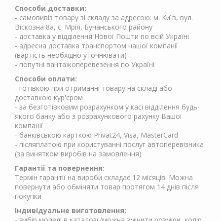
Способи доставки:
- самовивіз товару зі складу за адресою: м. Київ, вул.
Віскозна 8а, с. Мрія, Бучанського району
- доставка у відділення Нової Пошти по всій Україні
- адресна доставка транспортом нашої компанії
(вартість необхідно уточнювати)
- попутні вантажоперевезення по Україні
Способи оплати:
- готівкою при отриманні товару на складі або
доставкою кур'єром
- за безготівковим розрахунком у касі відділення будь-
якого банку або з розрахункового рахунку Вашої
компанії
- банківською карткою Privat24, Visa, MasterCard
- післяплатою при користуванні послуг автоперевізника
(за винятком виробів на замовлення)
Гарантії та повернення:
Термін гарантії на вироби складає 12 місяців. Можна
повернути або обміняти товар протягом 14 днів після
покупки
Індивідуальне виготовлення:
- вибір моделі в каталозі (можна змінити розміри, колір,